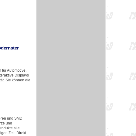
odernster
für Automotive,
teraktive Displays
tät. Sie können die
toren und SMD
arze und
Produkte alle
gen Zeit. Direkt