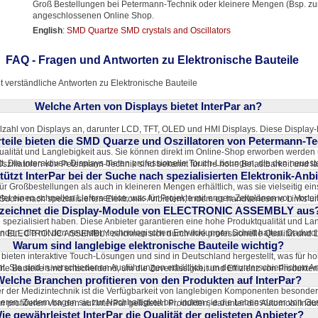
Groß Bestellungen bei Petermann-Technik oder kleinere Mengen (Bsp. zu
angeschlossenen Online Shop.
English
:
SMD Quartze SMD crystals and Oscillators
FAQ - Fragen und Antworten zu Elektronische Bauteile
t verständliche Antworten zu Elektronische Bauteile
Welche Arten von Displays bietet InterPar an?
ielzahl von Displays an, darunter LCD, TFT, OLED und HMI Displays. Diese Display
teile bieten die SMD Quarze und Oszillatoren von Petermann-T
z in der Automobilindustrie, der Industrie und der Medizintechnik konzipiert. Die P
ualität und Langlebigkeit aus. Sie können direkt im Online-Shop erworben werden u
t. Die interaktiven Displays bieten professionelle Touch-Lösungen, die den neues
zillatoren von Petermann-Technik sind bekannt für ihre hohe Belastbarkeit und la
n.
tützt InterPar bei der Suche nach spezialisierten Elektronik-Anb
ektronische Bauvorhaben geeignet und entsprechen allen modernen Normen und Sta
ür Großbestellungen als auch in kleineren Mengen erhältlich, was sie vielseitig ei
et einen schnellen Lieferservice, was für Projekte mit engen Zeitplänen von Vorteil
ie Suche nach spezialisierten Elektronik-Anbietern, indem es handverlesene Links u
garantiert zudem eine zuverlässige Leistung.
zeichnet die Display-Module von ELECTRONIC ASSEMBLY aus
tform listet Unternehmen und Anbieter aus verschiedenen Branchen, die sich auf spez
 spezialisiert haben. Diese Anbieter garantieren eine hohe Produktqualität und Lan
u finden, die mit den neuesten technologischen Entwicklungen Schritt halten. Dadur
n ELECTRONIC ASSEMBLY zeichnen sich durch ihre professionelle Qualität und L
len, dass sie mit den besten verfügbaren Produkten arbeiten.
Warum sind langlebige elektronische Bauteile wichtig?
den Einsatz in anspruchsvollen Umgebungen wie der Automobilindustrie und der Me
 bieten interaktive Touch-Lösungen und sind in Deutschland hergestellt, was für h
ht. Sie sind in verschiedenen Ausführungen erhältlich, um den unterschiedlichen 
he Bauteile sind entscheidend, um die Zuverlässigkeit und Effizienz von Produkten
r Kauf ist bequem über den Online-Shop möglich.
Welche Branchen profitieren von den Produkten auf InterPar?
wendigkeit häufiger Ersatzteile und Wartungen, was langfristig Kosten spart. In Br
r der Medizintechnik ist die Verfügbarkeit von langlebigen Komponenten besonder
ieren. Zudem tragen sie zur Nachhaltigkeit bei, indem sie die Lebensdauer von Ge
profitieren von den auf InterPar gelisteten Produkten, darunter die Automobilindust
r, die solche langlebigen Bauteile anbieten.
ie gewährleistet InterPar die Qualität der gelisteten Anbieter?
. Diese Branchen benötigen hochwertige und langlebige elektronische Bauteile, u