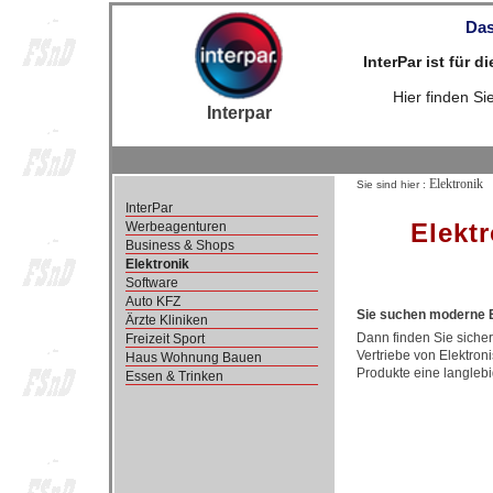
Das
InterPar ist für 
Hier finden S
Interpar
Elektronik
Sie sind hier :
InterPar
Elekt
Werbeagenturen
Business & Shops
Elektronik
Software
Auto KFZ
Sie suchen moderne E
Ärzte Kliniken
Dann finden Sie sicherl
Freizeit Sport
Vertriebe von Elektron
Haus Wohnung Bauen
Produkte eine langlebig
Essen & Trinken