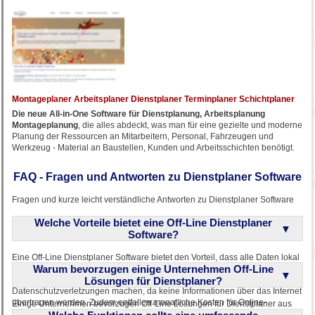
Montageplaner Arbeitsplaner Dienstplaner Terminplaner Schichtplaner
Die neue All-in-One Software für Dienstplanung, Arbeitsplanung
Montageplanung
, die alles abdeckt, was man für eine gezielte und moderne
Planung der Ressourcen an Mitarbeitern, Personal, Fahrzeugen und
Werkzeug - Material an Baustellen, Kunden und Arbeitsschichten benötigt.
FAQ - Fragen und Antworten zu Dienstplaner Software
Fragen und kurze leicht verständliche Antworten zu Dienstplaner Software
Welche Vorteile bietet eine Off-Line Dienstplaner
Software?
Eine Off-Line Dienstplaner Software bietet den Vorteil, dass alle Daten lokal
Warum bevorzugen einige Unternehmen Off-Line
auf den Firmenrechnern gespeichert werden, was die Datensicherheit
erhöht. Unternehmen müssen sich keine Sorgen über
Lösungen für Dienstplaner?
Datenschutzverletzungen machen, da keine Informationen über das Internet
übertragen werden. Zudem entfallen monatliche Kosten für Online-
Einige Unternehmen bevorzugen Off-Line Lösungen für Dienstplaner aus
Abonnements, was langfristig kosteneffizienter ist. Die Software kann