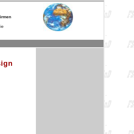
firmen
ie
sign