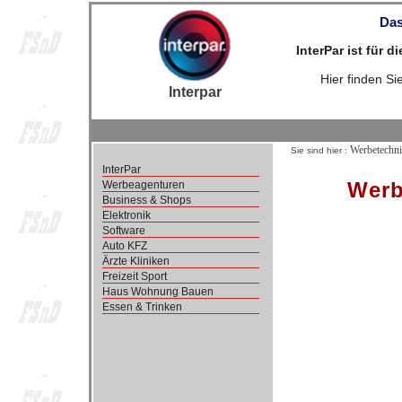
Das
InterPar ist für 
Hier finden S
Interpar
Werbetechni
Sie sind hier :
InterPar
Werb
Werbeagenturen
Business & Shops
Elektronik
Software
Auto KFZ
Ärzte Kliniken
Freizeit Sport
Haus Wohnung Bauen
Essen & Trinken