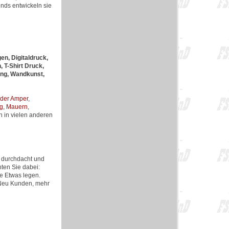
nds entwickeln sie
en, Digitaldruck,
 T-Shirt Druck,
ung, Wandkunst,
der Amper
,
ng
,
Mauern
,
ch in vielen anderen
l durchdacht und
ten Sie dabei:
se Etwas legen.
r Neu Kunden, mehr