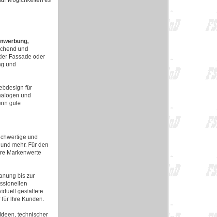
 für Mögichkeiten es
nwerbung,
echend und
 der Fassade oder
ng und
ebdesign für
analogen und
enn gute
hochwertige und
 und mehr. Für den
Ihre Markenwerte
anung bis zur
ssionellen
iduell gestaltete
 für Ihre Kunden.
Ideen, technischer