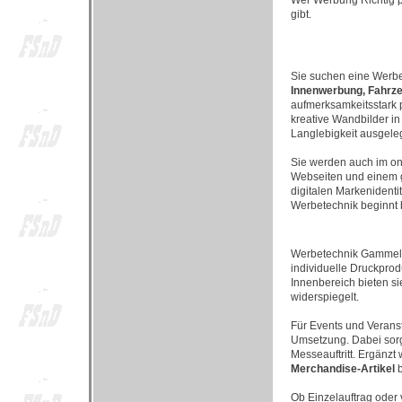
Wer Werbung Richtig pl
gibt.
Sie suchen eine Werb
Innenwerbung, Fahrze
aufmerksamkeitsstark 
kreative Wandbilder i
Langlebigkeit ausgeleg
Sie werden auch im on
Webseiten und einem g
digitalen Markenidenti
Werbetechnik beginnt b
Werbetechnik Gammel
individuelle Druckprod
Innenbereich bieten s
widerspiegelt.
Für Events und Verans
Umsetzung. Dabei sorg
Messeauftritt. Ergänzt 
Merchandise-Artikel
b
Ob Einzelauftrag oder 