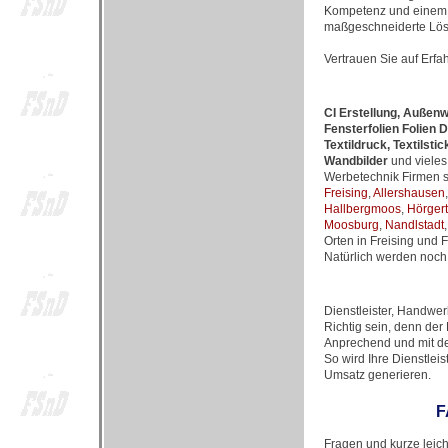
Kompetenz und einem h
maßgeschneiderte Lös
Vertrauen Sie auf Erfa
CI Erstellung, Außenw
Fensterfolien Folien 
Textildruck, Textils
Wandbilder
und vieles
Werbetechnik Firmen si
Freising
,
Allershausen
Hallbergmoos
,
Hörger
Moosburg
,
Nandlstadt
Orten in Freising und 
Natürlich werden noch 
Dienstleister, Handwer
Richtig sein, denn de
Anprechend und mit de
So wird Ihre Dienstle
Umsatz generieren.
F
Fragen und kurze leic