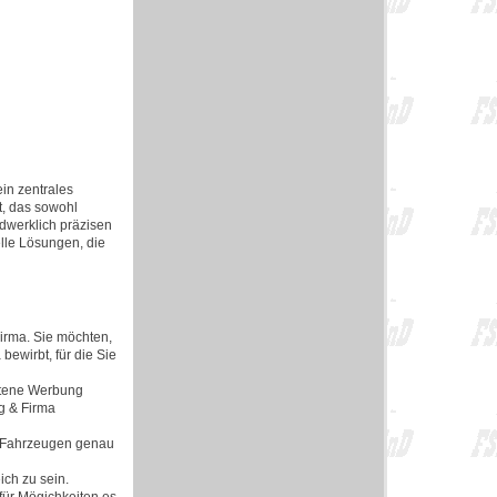
ein zentrales
t, das sowohl
ndwerklich präzisen
lle Lösungen, die
Firma. Sie möchten,
ewirbt, für die Sie
ittene Werbung
g & Firma
d Fahrzeugen genau
ich zu sein.