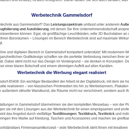
atziert und einsetzt, ist auch erfolgreich. Daher lassen Sie sich auch beraten, was
Werbetechnik Gammelsdorf
etechnik aus Gammelsdorf? Das
Leistungsspektrum
umfasst unter anderem
Auße
ugfolierung und Autofolierung
, mit denen Sie Ihre Unternehmensbotschaft anspr
präsentieren können. Egal, ob großflächige Leuchtkästen, edle 3D Buchstaben an
n Ihren Büroräumen – Lösungen im Bereich Werbetechnik sind auf maximale Wirku
t.
line und digitalen Bereich in Gammelsdorf kompetent unterstützt: Mit modernem W
anzheitlichen Grafikdesign schaffen sie die perfekte Verbindung zwischen Ihrer 
tät. Dabei steht nicht nur das Design im Vordergrund – sie denken in Konzepten. D
ei einer klaren Botschaft und einem stimmigen Auftritt auf allen Kanälen.
Werbetechnik die Werbung elegant realisiert
sdorf
85408
: Ein wichtiger Bestandteil der Arbeit ist der Digitaldruck, mit dem sie 
ukte realisieren – von klassischen Printmedien bis hin zu Werbebannern, Plakaten
ie außerdem stilvolle Wandkunst, die Räume nicht nur verschönert, sondern auch 
taltungen in Gammelsdorf übernehmen sie den kompletten Messebau – von der Pl
en sie mit den Lösungen aus der Werbetechnik für einen einprägsamen und profe
wird das Angebot durch vielfältige
Textillösungen: Textildruck, Textilstick
und indiv
ringen Ihre Marke auf Kleidung, Taschen und Accessoires und machen sie greifbar
vollständiges Firmengesamtkonzept – jede Werbetechnik steht Ihnen mit kreativen 