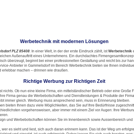
Werbetechnik mit modernen Lösungen
lsdorf PLZ 85408
: In einer Welt, in der der erste Eindruck zählt, ist
Werbetechnik
greichen Außenauftritt eines Unternehmens. Ein durchdachtes Firmengesamtkonzep
gisch überzeugt, beginnt bei einer professionellen Gestaltung und reicht bis zur ha
rvice-Anbieter in Gammelsdorf im Bereich Werbetechnik bieten sie Ihnen individue
nd erlebbar machen – drinnen wie draußen.
Richtige Werbung zur Richtigen Zeit
 nichts. Ob nun eine kleine Firma, ein mittelständischer Betrieb oder eine Große 
hre Firma genau die Werbebotschaften und Dienstleistungen & Produkte der Firma b
eibt immer gleich. Werbung muss ansprechend sein, muss in Erinnerung bleiben.
n bieten Ihnen dazu viele Möglichkeiten, das Sie auf Ihre Bedürfnisse zugeschn
hiedlichsten vorgehensweisen, aber immer mit einem Ziel vor Augen: Ihre Werbun
ieren.
esign und Werbebotschaften können Sie im Innenbereich sowie Aussenbereich un
wer es sieht und liest, sich auch daran erinnern kann. Das ist der Weg um erfolgre