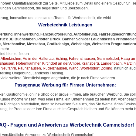
ohen Qualitätsanspruch zur Seite. Mit Liebe zum Detail und einem Gespür für Tre
ungen Gammelsdorf, die begeistern und überzeugen.
hrung, Innovation und ein starkes Team – für Werbetechnik, die wirkt.
Werbetechnik Leistungen
erbung, Innenwerbung, Fahrzeugfolierung, Autofolierung, Fahrzeugbeschriftung
Druck 3D Buchstaben, Plotter Druck, Banner Schilder Leuchtkästen Printmedien,
tick, Merchandise, Messebau, Grafikdesign, Webdesign, Webseiten Programmier
 mehr.
nd hier zu finden:
,
Attenkirchen
,
Au in der Hallertau
,
Eching
,
Fahrenzhausen
,
Gammelsdorf
,
Haag an 
tshausen
,
Hohenkammer
,
Kirchdorf an der Amper
,
Kranzberg
,
Langenbach
,
Marzli
,
Neufahrn
,
Paunzhausen
,
Rudelzhausen
,
Wang
,
Wolfersdorf
,
Zolling
, natürlich au
Freising Umgebung, Landkreis Freising.
viele weitere Dienstleistungen angeboten, die je nach Firma variieren.
Passgenaue Werbung für Firmen Unternehmen:
ker, Gastronomie, online Shop oder große Firmen, alle brauchen Werbung. Sie sol
r Kunde möchte Wissen, was eine Firma, ein Unternehmen zu bieten hat. Aber beach
n Richtigen Materialien, denn so beweisen Sie auch, das Sie Wert auf das Gewis
istung, Ihr Produkt oder Ihre Firma auch im Gespräch bleiben und Sie können meh
AQ - Fragen und Antworten zu Werbetechnik Gammelsdorf
ht verständliche Antworten zu Werbetechnik Gammelsdorf