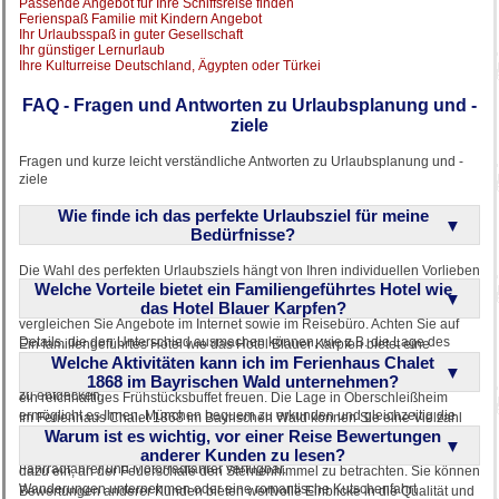
Passende Angebot für Ihre Schiffsreise finden
Ferienspaß Familie mit Kindern Angebot
Ihr Urlaubsspaß in guter Gesellschaft
Ihr günstiger Lernurlaub
Ihre Kulturreise Deutschland, Ägypten oder Türkei
FAQ - Fragen und Antworten zu Urlaubsplanung und -
ziele
Fragen und kurze leicht verständliche Antworten zu Urlaubsplanung und -
ziele
Wie finde ich das perfekte Urlaubsziel für meine
Bedürfnisse?
Die Wahl des perfekten Urlaubsziels hängt von Ihren individuellen Vorlieben
Welche Vorteile bietet ein Familiengeführtes Hotel wie
und Bedürfnissen ab. Überlegen Sie, ob Sie lieber in der Heimat bleiben
oder ferne Länder erkunden möchten. Nutzen Sie Online-Bewertungen und
das Hotel Blauer Karpfen?
vergleichen Sie Angebote im Internet sowie im Reisebüro. Achten Sie auf
Details, die den Unterschied ausmachen können, wie z.B. die Lage des
Ein familiengeführtes Hotel wie das Hotel Blauer Karpfen bietet eine
Hotels oder spezielle Serviceleistungen. Lassen Sie sich von
Welche Aktivitäten kann ich im Ferienhaus Chalet
persönliche und herzliche Atmosphäre, die Ihren Aufenthalt besonders
handverlesenen Empfehlungen inspirieren, um unvergessliche Reiseziele
angenehm gestaltet. Sie können sich auf einen individuellen Service und
1868 im Bayrischen Wald unternehmen?
zu entdecken.
ein reichhaltiges Frühstücksbuffet freuen. Die Lage in Oberschleißheim
ermöglicht es Ihnen, München bequem zu erkunden und gleichzeitig die
Im Ferienhaus Chalet 1868 im Bayrischen Wald können Sie eine Vielzahl
Ruhe der Umgebung zu genießen. Das Hotel bietet saisonale Angebote, die
Warum ist es wichtig, vor einer Reise Bewertungen
von Aktivitäten genießen. Nutzen Sie die harmonisch eingerichteten Zimmer
Ihnen helfen, Kosten zu sparen. Zudem sind spezielle Services für
und die entspannende Fass-Sauna für Erholung. Der Außenbereich lädt
anderer Kunden zu lesen?
Fahrradfahrer und Motorradfahrer verfügbar.
dazu ein, an der Feuerschale den Sternenhimmel zu betrachten. Sie können
Wanderungen unternehmen oder eine romantische Kutschenfahrt
Bewertungen anderer Kunden bieten wertvolle Einblicke in die Qualität und