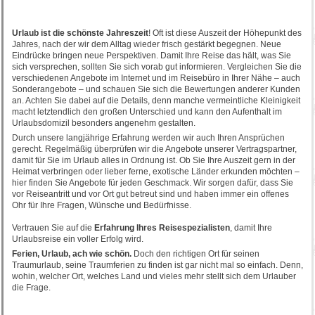
Urlaub ist die schönste Jahreszeit
! Oft ist diese Auszeit der Höhepunkt des
Jahres, nach der wir dem Alltag wieder frisch gestärkt begegnen. Neue
Eindrücke bringen neue Perspektiven. Damit Ihre Reise das hält, was Sie
sich versprechen, sollten Sie sich vorab gut informieren. Vergleichen Sie die
verschiedenen Angebote im Internet und im Reisebüro in Ihrer Nähe – auch
Sonderangebote – und schauen Sie sich die Bewertungen anderer Kunden
an. Achten Sie dabei auf die Details, denn manche vermeintliche Kleinigkeit
macht letztendlich den großen Unterschied und kann den Aufenthalt im
Urlaubsdomizil besonders angenehm gestalten.
Durch unsere langjährige Erfahrung werden wir auch Ihren Ansprüchen
gerecht. Regelmäßig überprüfen wir die Angebote unserer Vertragspartner,
damit für Sie im Urlaub alles in Ordnung ist. Ob Sie Ihre Auszeit gern in der
Heimat verbringen oder lieber ferne, exotische Länder erkunden möchten –
hier finden Sie Angebote für jeden Geschmack. Wir sorgen dafür, dass Sie
vor Reiseantritt und vor Ort gut betreut sind und haben immer ein offenes
Ohr für Ihre Fragen, Wünsche und Bedürfnisse.
Vertrauen Sie auf die
Erfahrung Ihres Reisespezialisten
, damit Ihre
Urlaubsreise ein voller Erfolg wird.
Ferien, Urlaub, ach wie schön.
Doch den richtigen Ort für seinen
Traumurlaub, seine Traumferien zu finden ist gar nicht mal so einfach. Denn,
wohin, welcher Ort, welches Land und vieles mehr stellt sich dem Urlauber
die Frage.