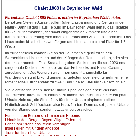
Chalet 1868 im Bayrischen Wald
Ferienhaus Chalet 1868 Felburg, mitten im Bayrischen Wald mieten
Benötigen Sie eine Auszeit voller Ruhe, Entspannung und Genuss in der
Natur? Dann ist das Haus Felburg im Bayrischen Wald genau das Richtige
für Sie. Mit harmonisch, charmant eingerichteten Zimmern und einer
traumhaften Umgebung wird ihnen ein erholsamer Aufenthalt garantiert. Das
Haus erstreckt sich über zwei Etagen und bietet ausreichend Platz für 4-6
Gäste.
Im Außenbereich können Sie an der Feuerschale genüsslich den
Sternenhimmel betrachten und den Klängen der Natur lauschen, oder sich
der entspannenden Fass-Sauna hingeben. Sie können die seit 2023 neu
eingebaute Küche nutzen, oder auf das Frühstücks und Essen Catering
zurückgreifen. Des Weiteren wird ihnen eine Planungshilfe für
Wanderungen und Erkundigungen angeboten, oder sie unternehmen eine
romantische Kutschenfahrt zu zweit. Das Chalet 1868 läd Sie herzlich ein.
Vielleicht helfen Ihnen unsere Urlaub Tipps, das geeignete Ziel Ihrer
Traumferien, Ihres Traumurlaubes zu finden. Wir listen Ihnen hier ein paar
Urlaubsziele auf, die Sie defintiv für einen Urlaub einplanen sollten.
Natürlich auch Schiffsreisen, also Kreuzfahrten. Denn es soll ja kein Urlaub
von der Stange sein, sondern etwas unvergessliches.
Ferien in den Bergen sind immer ein Erlebnis
Urlaub in den Bergen Bayern Allgäu Österreich
Ferien am Strand das ist ein Vergnügen
Insel Ferien mit Kindern Angebot
Tipps für Ihren Insel Urlaub