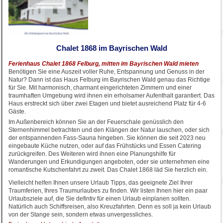
Chalet 1868 im Bayrischen Wald
Ferienhaus Chalet 1868 Felburg, mitten im Bayrischen Wald mieten
Benötigen Sie eine Auszeit voller Ruhe, Entspannung und Genuss in der
Natur? Dann ist das Haus Felburg im Bayrischen Wald genau das Richtige
für Sie. Mit harmonisch, charmant eingerichteten Zimmern und einer
traumhaften Umgebung wird ihnen ein erholsamer Aufenthalt garantiert. Das
Haus erstreckt sich über zwei Etagen und bietet ausreichend Platz für 4-6
Gäste.
Im Außenbereich können Sie an der Feuerschale genüsslich den
Sternenhimmel betrachten und den Klängen der Natur lauschen, oder sich
der entspannenden Fass-Sauna hingeben. Sie können die seit 2023 neu
eingebaute Küche nutzen, oder auf das Frühstücks und Essen Catering
zurückgreifen. Des Weiteren wird ihnen eine Planungshilfe für
Wanderungen und Erkundigungen angeboten, oder sie unternehmen eine
romantische Kutschenfahrt zu zweit. Das Chalet 1868 läd Sie herzlich ein.
Vielleicht helfen Ihnen unsere Urlaub Tipps, das geeignete Ziel Ihrer
Traumferien, Ihres Traumurlaubes zu finden. Wir listen Ihnen hier ein paar
Urlaubsziele auf, die Sie defintiv für einen Urlaub einplanen sollten.
Natürlich auch Schiffsreisen, also Kreuzfahrten. Denn es soll ja kein Urlaub
von der Stange sein, sondern etwas unvergessliches.