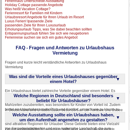
Ferienhaus Unterschiede Ausstattung
Holiday Cottage passende Angebote
Was heißt Vacation Cottage?
Ferienresort für Familien mit Kindern
Urlaubsresort Angebote für Ihren Urlaub im Resort
Luxus Ferien! Ipassende Ziele
passenden Ziele für Ihren Luxusurlaub
Erholungsurlaub Tipps, was Sie dabei beachten sollten
Entspannungsurlaub fühlen Sie sich wie neugeboren
Ferienreise suchen sie sich ein gutes Angebot
FAQ - Fragen und Antworten zu Urlaubshaus
Vermietung
Fragen und kurze leicht verständliche Antworten zu Urlaubshaus
Vermietung
Was sind die Vorteile eines Urlaubshauses gegenüber
einem Hotel?
Ein Urlaubshaus bietet zahlreiche Vorteile gegenüber einem Hotel. Es
Welche Regionen in Deutschland sind besonders
ermöglicht mehr Privatsphäre und Flexibilität, da man nicht an feste
Essenszeiten gebunden ist. Familien schätzen die Möglichkeit, ihre eigenen
beliebt für Urlaubshäuser?
Mahlzeiten zuzubereiten, was besonders für Kinder von Vorteil ist. Zudem
bietet ein Urlaubshaus mehr Platz und Komfort, um sich wie zu Hause zu
In Deutschland sind Urlaubshäuser besonders an der Nordsee und Ostsee
fühlen. Die Möglichkeit, Freunde einzuladen oder gemeinsam einen
Welche Ausstattung sollte ein Urlaubshaus haben,
sowie in den beliebten Feriengebieten in Süddeutschland wie im Allgäu
Grillabend zu veranstalten, macht den Aufenthalt besonders gesellig.
oder in Bayern gefragt. Auch die Mittelgebirge und die Lüneburger Heide
um den Aufenthalt angenehm zu gestalten?
sind attraktive Regionen für Urlauber. Diese Gebiete bieten eine Vielzahl
von Freizeitmöglichkeiten und eine malerische Landschaft, die zum
Ein gut ausgestattetes Urlaubshaus sollte über eine voll ausgestattete