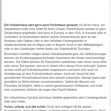
Ein Urlaubshaus wird gern auch Ferienhaus genannt
. Es ist ein Haus, ein
Appartement oder eine Hütte für Ihren Urlaub. Ferienhäuser werden in ganz
Deutschland angeboten und dazu in Europa, in den USA, in Kanada oder in
Australien. In Deutschland stehen solche Urlaubshäuser gern an der
Nordsee oder Ostsee oder in den beliebten Feriengebieten in
Süddeutschland wie im Allgäu oder in Bayern. Auch in den Mittelgebirgen
oder in der Lüneburger Heide bieten sie Unterkunft für Touristen.
Besonders Familien mögen diese Urlaubsvariante gern. Als Selbstversorger
können die Ernährungsgewohnheiten besonders der Kinder berücksichtigt
werden. Die Eltern können ihr Fläschchen aufwärmen oder ihnen einen Brei
oder einen Tee kochen, den es in Hotels oft in dieser Form nicht gibt. Zudem
ist man nicht auf Frühstückszeiten angewiesen und kann sich auch im
Schlafanzug an den Frühstückstisch setzen. Auch ein Snack für den
gemütlichen Fernsehabend lässt sich schnell zubereiten. Abends kann man
gemütlich im Wohnzimmer zusammensitzen. Selbst der Besuch von
Freunden ist möglich, etwa zu einem gemeinsamen Grillabend, und rückt
man zusammen, können sie sogar über Nacht bleiben.
Ein Urlaubshaus hat also durchaus Vorteile gegenüber dem Campingurlaub
oder dem Hotel.
Ferien, Urlaub, ach wie schön
. Doch den richtigen Ort für seinen
Traumurlaub, seine Traumferien zu finden ist gar nicht mal so einfach. Denn,