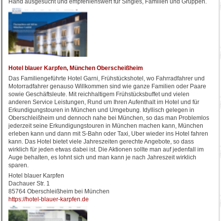
Hand ausgesucht und empfehlenswert für Singles, Familien und Gruppen.
Hotel blauer Karpfen, München Oberscheißheim
Das Familiengeführte Hotel Garni, Frühstückshotel, wo Fahrradfahrer und
Motorradfahrer genauso Willkommen sind wie ganze Familien oder Paare
sowie Geschäftsleute. Mit reichhaltigem Frühstücksbuffet und vielen
anderen Service Leistungen, Rund um Ihren Aufenthalt im Hotel und für
Erkundigungstouren in München und Umgebung. Idyllisch gelegen in
Oberschleißheim und dennoch nahe bei München, so das man Problemlos
jederzeit seine Erkundigungstouren in München machen kann, München
erleben kann und dann mit S-Bahn oder Taxi, Uber wieder ins Hotel fahren
kann. Das Hotel bietet viele Jahreszeiten gerechte Angebote, so dass
wirklich für jeden etwas dabei ist. Die Aktionen sollte man auf jedenfall im
Auge behalten, es lohnt sich und man kann je nach Jahreszeit wirklich
sparen.
Hotel blauer Karpfen
Dachauer Str. 1
85764 Oberschleißheim bei München
https://hotel-blauer-karpfen.de