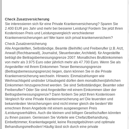
Check Zusatzversicherung
Sie interessieren sich für eine Private Krankenversicherung? Sparen Sie
2.400 EUR pro Jahr und mehr bei besserer Leistung! Fordern Sie jetzt Ihren
Kostenlosen Preis und Leistungsvergleich verschiedener
Krankenversicherungen an! Wer kann sich privat krankenversichern?
Check Zusatzversicherung
Alle Angestellten, Selbständige, Beamte (Beihilfe) und Freiberufler (z.B. Arzt,
Anwalt (Rechtsanwalt), Journalist, Steuerberater, Architekt). für Angestellte
beträgt die Beitragsbemessungsgrenze 2007: Monatliches Bruttöinkommen
von mehr als 3.975 Euro oder jährlich mehr als 47.700 Euro. Wenn Sie als
Angestellter mit Ihrem Einkommen ?ieser Bemessungsgrenze
(Beitragsbemessungsgrenze) liegen, dann können Sie in die Private
Krankenversicherung wechseln. Hinweis: Einmalzahlungen wie
Weihnachtsgeld und/oder Urlaubsgeld dürfen dem monatlichen/jährlichen
Einkommen hinzugerechnet werden. Sie sind Selbstständiger, Beamter oder
Freiberufler? Oder Sie sind Angestellter mit einem Einkommen über der
Beitragsbemessungsgrenze? Dann fordern Sie jetzt Ihren Kostenlosen
Vergleich für eine Private Krankenversicherung an! Die teuersten und
bekanntesten Versicherungen sind nicht immer gleich die besten! Wir
errechnen Ihnen Angebote mit einem ausgewogenen Preis
/Leistungsverhältnis. Auch die kleinen und billigen Gesellschaften könnten
zu Ihnen passen. Geniessen Sie Vorteile wie Chefarztbehandlung,
Einbettzimmer, Krankentagegeld, keine Rezeptgebühren und optimale
Behandlungsmethoden! Häufig lässt sich durch eine private