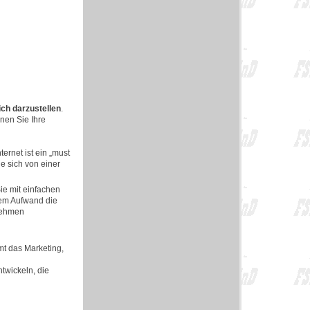
ch darzustellen
.
nen Sie Ihre
rnet ist ein „must
e sich von einer
ie mit einfachen
ngem Aufwand die
rnehmen
mt das Marketing,
ntwickeln, die