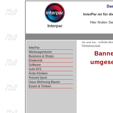
Das
InterPar ist für 
Hier finden S
Interpar
website-des
Sie sind hier :
Werbebotschaft.
InterPar
Banne
Werbeagenturen
Business & Shops
umgeset
Elektronik
Software
Auto KFZ
Ärzte Kliniken
Freizeit Sport
Haus Wohnung Bauen
Essen & Trinken