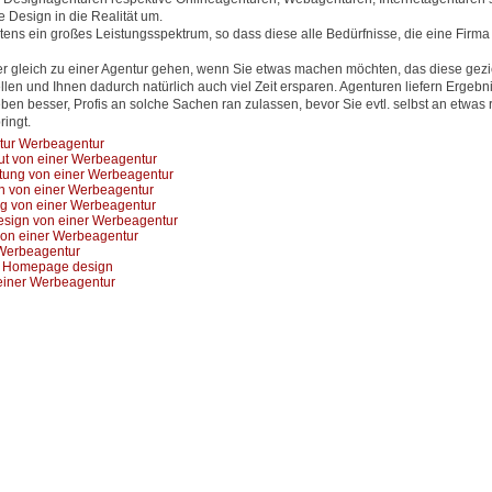
 Design in die Realität um.
ens ein großes Leistungsspektrum, so dass diese alle Bedürfnisse, die eine Firma
er gleich zu einer Agentur gehen, wenn Sie etwas machen möchten, das diese gezi
en und Ihnen dadurch natürlich auch viel Zeit ersparen. Agenturen liefern Ergebni
eben besser, Profis an solche Sachen ran zulassen, bevor Sie evtl. selbst an etwas
ingt.
ntur Werbeagentur
ut von einer Werbeagentur
altung von einer Werbeagentur
 von einer Werbeagentur
g von einer Werbeagentur
esign von einer Werbeagentur
von einer Werbeagentur
 Werbeagentur
ce Homepage design
einer Werbeagentur