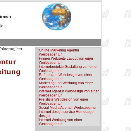
firmen
ie
erbreitung Ihrer
Online Marketing Agentur
Werbeagentur
Firmen Webseite Layout von einer
entur
Werbeagentur
Internetprojekte Gestaltung von einer
eitung
Werbeagentur
Referenzen Webdesign von einer
Werbeagentur
Marketing und Werbung von einer
Werbeagentur
Internet Agentur Webdesign von einer
Werbeagentur
Preisliste Webdesign von einer
Werbeagentur
Social Media Agentur Werbeagentur
internet design service Homepage
design
Internet Werbung von einer
Werbeagentur