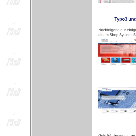
Typo3 und
Nachfolgend nur einige
einem Shop System. Sie
Gute Werbeagenturen, 