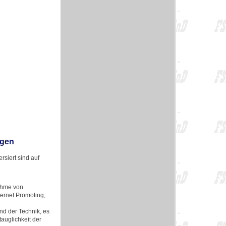
ngen
siert sind auf
ahme von
ternet Promoting,
d der Technik, es
auglichkeit der