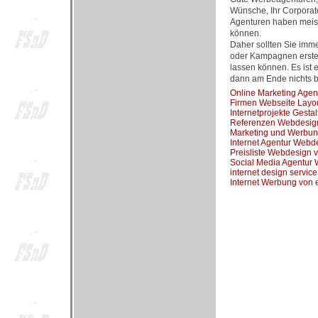
Wünsche, Ihr Corporate
Agenturen haben meist
können.
Daher sollten Sie imm
oder Kampagnen erstell
lassen können. Es ist 
dann am Ende nichts br
Online Marketing Age
Firmen Webseite Layo
Internetprojekte Gest
Referenzen Webdesign
Marketing und Werbun
Internet Agentur Webd
Preisliste Webdesign 
Social Media Agentur
internet design servi
Internet Werbung von 