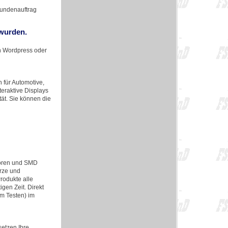
Kundenauftrag
 wurden.
in Wordpress oder
für Automotive,
teraktive Displays
tät. Sie können die
toren und SMD
arze und
Produkte alle
gen Zeit. Direkt
m Testen) im
etzen Ihre