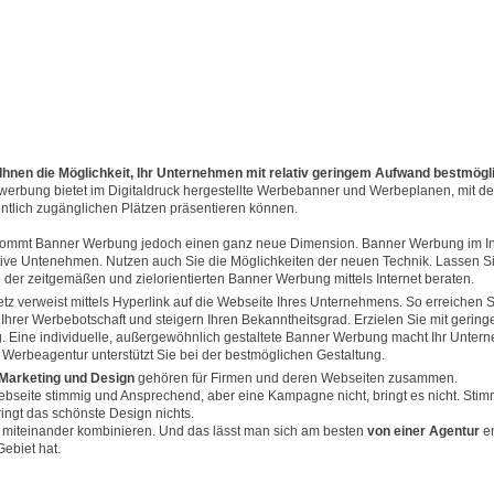
hnen die Möglichkeit, Ihr Unternehmen mit relativ geringem Aufwand bestmögli
werbung bietet im Digitaldruck hergestellte Werbebanner und Werbeplanen, mit de
ntlich zugänglichen Plätzen präsentieren können.
kommt Banner Werbung jedoch einen ganz neue Dimension. Banner Werbung im Inte
tive Untenehmen. Nutzen auch Sie die Möglichkeiten der neuen Technik. Lassen Si
 der zeitgemäßen und zielorientierten Banner Werbung mittels Internet beraten.
 verweist mittels Hyperlink auf die Webseite Ihres Unternehmens. So erreichen S
g Ihrer Werbebotschaft und steigern Ihren Bekanntheitsgrad. Erzielen Sie mit geri
. Eine individuelle, außergewöhnlich gestaltete Banner Werbung macht Ihr Unte
Werbeagentur unterstützt Sie bei der bestmöglichen Gestaltung.
 Marketing und Design
gehören für Firmen und deren Webseiten zusammen.
ebseite stimmig und Ansprechend, aber eine Kampagne nicht, bringt es nicht. Stim
ringt das schönste Design nichts.
miteinander kombinieren. Und das lässt man sich am besten
von einer Agentur
e
ebiet hat.