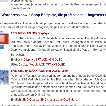
Webseiten gelegt.
Agenturen sind jederzeit willkommen, da hier die Programmierungen im 
gemacht werden.
 Wordpress sowie Shop Beispiele, die professionell Umgesetzt
 Beispiele, die entweder in Typo3 programmiert und realisiert wurden, oder aber 
 sehen, es ist dabei einiges möglich, einiges lässt sich da umsetzen.
LCD TFT OLED HMI Displays
ELECTRONIC ASSEMBLY, Hersteller von professionellen Display Modulen 
Industry und der Medizin Technik. Profi Touch Lösungen vom Hersteller. In
und vieles mehr. Display Panel Module sind langlebig, und in Hoher Quali
Displays im eigenen Online Shop kaufen.Natürlich alle Made in Germany.
Sprachen
:
Englisch
:
Displays TFT LCD, HMI OLED
.
USA
:
Display Module LCD TFT HMI OLED
SMD Quarze SMD Kristall und Oszillatoren
Petermann-Technik, Vertieb von modernen und hoch belastbaren Oszilla
Quarze. B2B Vertrieb. Ideal für Ihre Elektronischen Bauvorhaben. Alle Qu
Oszillatoren sind lange erhältlich und schnell lieferbar. Natürlich sind die 
Qualitäts Produkte und entsprechen allen Normen und Standards der heuti
Groß Bestellungen bei Petermann-Technik oder kleinere Mengen (Bsp. zu
angeschlossenen Online Shop.
English
:
SMD Quartze SMD crystals and Oscillators
Designagenturen respektive Onlineagenturen, Webagenturen, Internetagenturen s