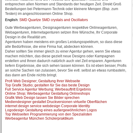
entsprechen allen Normen und Standards der heutigen Zeit. Direkt Groß
Bestellungen bei Petermann-Technik oder kleinere Mengen (Bsp. zum
Testen) im angeschlossenen Online Shop.
English
:
SMD Quartze SMD crystals and Oscillators
Gute Werbeagenturen, Designagenturen respektive Onlineagenturen,
Webagenturen, Internetagenturen setzen Ihre Wünsche, Ihr Corporate
Design in die Realität um.
Agenturen haben meistens ein großes Leistungsspektrum, so dass diese
alle Bedürfnisse, die eine Firma hat, abdecken können.
Daher sollten Sie immer gleich zu einer Agentur gehen, wenn Sie etwas
machen möchten, das diese gezielt neue Designs oder Kampagnen
erstellen und Ihnen dadurch natürlich auch viel Zeit ersparen. Agenturen
liefern Ergebnisse, die sich sehen lassen können. Es ist eben besser, Profis
an solche Sachen ran zulassen, bevor Sie evtl. selbst an etwas rumbasteln,
das dann am Ende nichts bringt.
Profi Web Designer; Gestaltung Ihrer Webseite
Top Grafik Studio; gestalten für Sie das beste Design
Full Service Agentur Werbung; Werbeauftritt Ergebnis
Online Shop; Werbeagentur Gestaltung Onlineshops
Grafik Web Design lassen Sie Bilder sprechen
Mediendesigner gestaltet Druckversionen virtuelle Oberflächen
internet design service webdesign Corporate Identity
Logodesign Gestaltung eines außergewöhnlichen Logos
Top Webseiten Programmierung von den Spezialisten
Werbeagentur München Schülerpraktikum