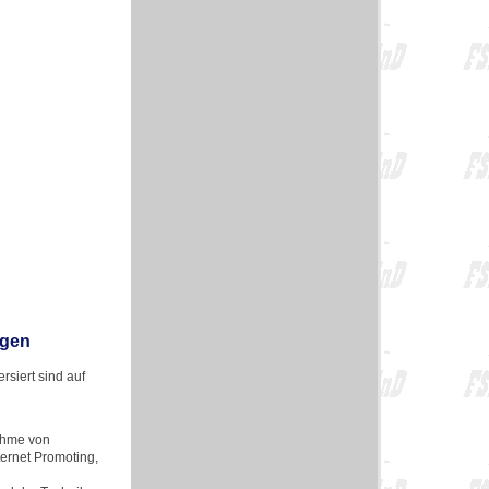
ngen
siert sind auf
ahme von
ternet Promoting,