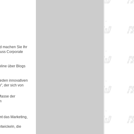
d machen Sie Ihr
muss Corporate
nline über Blogs
jeden innovativen
", der sich von
 Masse der
m
mt das Marketing,
ntwickeln, die