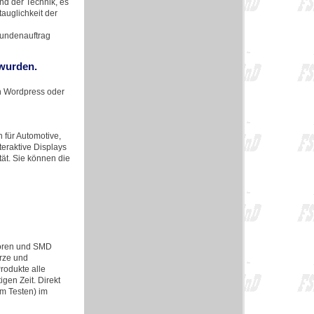
d der Technik, es
auglichkeit der
Kundenauftrag
 wurden.
in Wordpress oder
für Automotive,
teraktive Displays
tät. Sie können die
toren und SMD
arze und
Produkte alle
gen Zeit. Direkt
m Testen) im