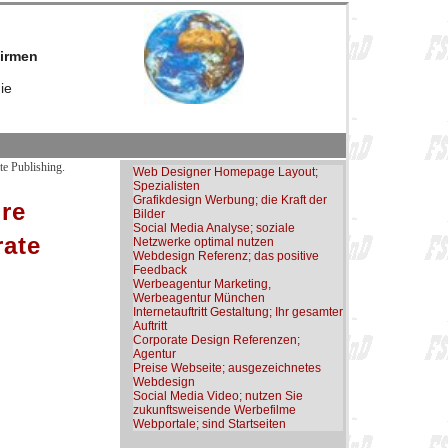
firmen
ie
e Publishing.
Web Designer Homepage Layout;
Spezialisten
Grafikdesign Werbung; die Kraft der
hre
Bilder
Social Media Analyse; soziale
ate
Netzwerke optimal nutzen
Webdesign Referenz; das positive
Feedback
Werbeagentur Marketing,
Werbeagentur München
Internetauftritt Gestaltung; Ihr gesamter
Auftritt
Corporate Design Referenzen;
Agentur
Preise Webseite; ausgezeichnetes
Webdesign
Social Media Video; nutzen Sie
zukunftsweisende Werbefilme
Webportale; sind Startseiten