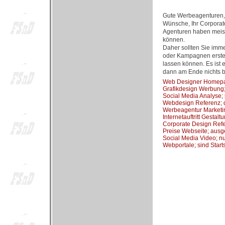
Gute Werbeagenturen, 
Wünsche, Ihr Corporate
Agenturen haben meist
können.
Daher sollten Sie imm
oder Kampagnen erstell
lassen können. Es ist 
dann am Ende nichts br
Web Designer Homepag
Grafikdesign Werbung; 
Social Media Analyse;
Webdesign Referenz; 
Werbeagentur Market
Internetauftritt Gestaltu
Corporate Design Refe
Preise Webseite; aus
Social Media Video; n
Webportale; sind Start