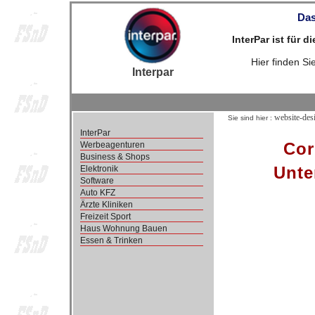
Das
InterPar ist für 
Hier finden S
Interpar
website-des
Sie sind hier :
InterPar
Cor
Werbeagenturen
Business & Shops
Unte
Elektronik
Software
Auto KFZ
Ärzte Kliniken
Freizeit Sport
Haus Wohnung Bauen
Essen & Trinken