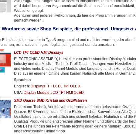
Alle Programmierungen von Webseiten entsprechen dem modernsten Stan
wird dabei besonderer Augenmerk auf die Suchmaschinen freundlichkeit, t
Webseiten gelegt.
Agenturen sind jederzeit willkommen, da hier die Programmierungen im 
gemacht werden.
 Wordpress sowie Shop Beispiele, die professionell Umgesetzt
 Beispiele, die entweder in Typo3 programmiert und realisiert wurden, oder aber 
 sehen, es ist dabei einiges möglich, einiges lässt sich da umsetzen.
LCD TFT OLED HMI Displays
ELECTRONIC ASSEMBLY, Hersteller von professionellen Display Modulen 
Industry und der Medizin Technik. Profi Touch Lösungen vom Hersteller. In
und vieles mehr. Display Panel Module sind langlebig, und in Hoher Quali
Displays im eigenen Online Shop kaufen.Natürlich alle Made in Germany.
Sprachen
:
Englisch
:
Displays TFT LCD, HMI OLED
.
USA
:
Display Module LCD TFT HMI OLED
SMD Quarze SMD Kristall und Oszillatoren
Petermann-Technik, Vertieb von modernen und hoch belastbaren Oszilla
Quarze. B2B Vertrieb. Ideal für Ihre Elektronischen Bauvorhaben. Alle Qu
Oszillatoren sind lange erhältlich und schnell lieferbar. Natürlich sind die 
Qualitäts Produkte und entsprechen allen Normen und Standards der heuti
Groß Bestellungen bei Petermann-Technik oder kleinere Mengen (Bsp. zu
angeschlossenen Online Shop.