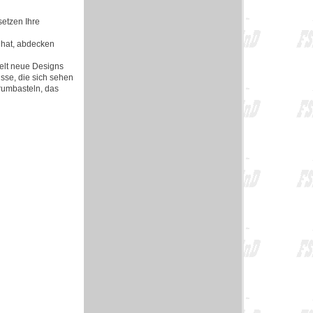
etzen Ihre
 hat, abdecken
elt neue Designs
sse, die sich sehen
 rumbasteln, das