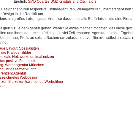
English
:
SMD Quartze SMD crystals and Oscillators
Designagenturen respektive Onlineagenturen, Webagenturen, Internetagenturen s
 Design in die Realität um.
ens ein großes Leistungsspektrum, so dass diese alle Bedürfnisse, die eine Firma
er gleich zu einer Agentur gehen, wenn Sie etwas machen möchten, das diese gezi
en und Ihnen dadurch natürlich auch viel Zeit ersparen. Agenturen liefern Ergebni
eben besser, Profis an solche Sachen ran zulassen, bevor Sie evtl. selbst an etwas
ingt.
e Layout; Spezialisten
die Kraft der Bilder
 soziale Netzwerke optimal nutzen
das positive Feedback
ing, Werbeagentur München
ng; Ihr gesamter Auftritt
renzen; Agentur
gezeichnetes Webdesign
utzen Sie zukunftsweisende Werbefilme
seiten