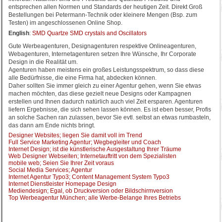
entsprechen allen Normen und Standards der heutigen Zeit. Direkt Groß
Bestellungen bei Petermann-Technik oder kleinere Mengen (Bsp. zum
Testen) im angeschlossenen Online Shop.
English
:
SMD Quartze SMD crystals and Oscillators
Gute Werbeagenturen, Designagenturen respektive Onlineagenturen,
Webagenturen, Internetagenturen setzen Ihre Wünsche, Ihr Corporate
Design in die Realität um.
Agenturen haben meistens ein großes Leistungsspektrum, so dass diese
alle Bedürfnisse, die eine Firma hat, abdecken können.
Daher sollten Sie immer gleich zu einer Agentur gehen, wenn Sie etwas
machen möchten, das diese gezielt neue Designs oder Kampagnen
erstellen und Ihnen dadurch natürlich auch viel Zeit ersparen. Agenturen
liefern Ergebnisse, die sich sehen lassen können. Es ist eben besser, Profis
an solche Sachen ran zulassen, bevor Sie evtl. selbst an etwas rumbasteln,
das dann am Ende nichts bringt.
Designer Websites; liegen Sie damit voll im Trend
Full Service Marketing Agentur; Wegbegleiter und Coach
Internet Design; ist die künstlerische Ausgestaltung Ihrer Träume
Web Designer Webseiten; Internetauftritt von dem Spezialisten
mobile web; Seien Sie Ihrer Zeit voraus
Social Media Services; Agentur
Internet Agentur Typo3; Content Management System Typo3
Internet Dienstleister Homepage Design
Mediendesign; Egal, ob Druckversion oder Bildschirmversion
Top Werbeagentur München; alle Werbe-Belange Ihres Betriebs