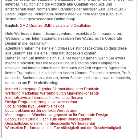
lieferbar. Natürlich sind die Produkte alle Qualitäts Produkte und
entsprechen allen Normen und Standards der heutigen Zeit. Direkt Groß
Bestellungen bei Petermann-Technik oder kleinere Mengen (Bsp. zum
Testen) im angeschlossenen Online Shop.
English
:
SMD Quartze SMD crystals and Oscillators
Gute Werbeagenturen, Designagenturen respektive Onlineagenturen,
Webagenturen, Internetagenturen setzen Ihre Wünsche, Ihr Corporate
Design in die Realität um.
Agenturen haben meistens ein großes Leistungsspektrum, so dass diese
alle Bedürfnisse, die eine Firma hat, abdecken können.
Daher sollten Sie immer gleich zu einer Agentur gehen, wenn Sie etwas
machen möchten, das diese gezielt neue Designs oder Kampagnen
erstellen und Ihnen dadurch natürlich auch viel Zeit ersparen. Agenturen
liefern Ergebnisse, die sich sehen lassen können. Es ist eben besser, Profis
an solche Sachen ran zulassen, bevor Sie evtl. selbst an etwas rumbasteln,
das dann am Ende nichts bringt.
Internet Homepage Agentur; Vermarktung Ihrer Produkte
Werbung Marketing; Werbung durch Marketingkonzepte
Internetservice; Internetauftritt komplett Service
Design Programmierung; unverwechselbar
Social Media b2b; Seien Sie flexibel
Leuchtreklame ist der perfekte Werbeträger
Medienagentur München; angepasst an Ihr Corporate Design
Logo Design Studio; Fachleute einer Werbeagentur
Geschäftslogo erstellen; professionelle Werbeagentur
Webseiten Performance; die Zuverlässigkeit und die Geschwindigkeit