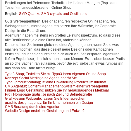
Bestellungen bei Petermann-Technik oder kleinere Mengen (Bsp. zum
Testen) im angeschlossenen Online Shop.
English
:
SMD Quartze SMD crystals and Oscillators
Gute Werbeagenturen, Designagenturen respektive Onlineagenturen,
Webagenturen, Internetagenturen setzen Ihre Wünsche, Ihr Corporate
Design in die Realität um.
Agenturen haben meistens ein großes Leistungsspektrum, so dass diese
alle Bedürfnisse, die eine Firma hat, abdecken können.
Daher sollten Sie immer gleich zu einer Agentur gehen, wenn Sie etwas
machen möchten, das diese gezielt neue Designs oder Kampagnen
erstellen und Ihnen dadurch natürlich auch viel Zeit ersparen. Agenturen
liefern Ergebnisse, die sich sehen lassen können. Es ist eben besser, Profis
an solche Sachen ran zulassen, bevor Sie evtl. selbst an etwas rumbasteln,
das dann am Ende nichts bringt.
Typo3 Shop; Erstellen Sie mit Typo3 Ihren eigenen Online Shop
Konzept Social Media; eine Agentur berät Sie
Typo3 product catalog; ist eine Erweiterung Produkte im Internet
CMS Agentur; Content-Management-System einer Werbeagentur
Firmen Logo Gestaltung; nutzen Sie Ihr herausragendes Merkmal
Profi Homepage gratis; Je nach Ziel und Betriebsgröße
Grafikdesign Webseite; lassen Sie Bilder sprechen
graphic design agency; für Ihr Unternehmen ein Design
CMS Beratung durch eine Agentur
Website Design erstellen; Gestaltung und Entwurf