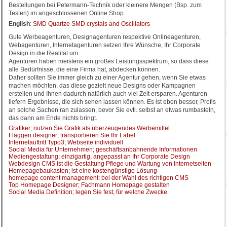
Bestellungen bei Petermann-Technik oder kleinere Mengen (Bsp. zum
Testen) im angeschlossenen Online Shop.
English
:
SMD Quartze SMD crystals and Oscillators
Gute Werbeagenturen, Designagenturen respektive Onlineagenturen,
Webagenturen, Internetagenturen setzen Ihre Wünsche, Ihr Corporate
Design in die Realität um.
Agenturen haben meistens ein großes Leistungsspektrum, so dass diese
alle Bedürfnisse, die eine Firma hat, abdecken können.
Daher sollten Sie immer gleich zu einer Agentur gehen, wenn Sie etwas
machen möchten, das diese gezielt neue Designs oder Kampagnen
erstellen und Ihnen dadurch natürlich auch viel Zeit ersparen. Agenturen
liefern Ergebnisse, die sich sehen lassen können. Es ist eben besser, Profis
an solche Sachen ran zulassen, bevor Sie evtl. selbst an etwas rumbasteln,
das dann am Ende nichts bringt.
Grafiker; nutzen Sie Grafik als überzeugendes Werbemittel
Flaggen designer; transportieren Sie Ihr Label
Internetauftritt Typo3; Webseite individuell
Social Media für Unternehmen; geschäftsanbahnende Informationen
Mediengestaltung; einzigartig, angepasst an Ihr Corporate Design
Webdesign CMS ist die Gestaltung Pflege und Wartung von Internetseiten
Homepagebaukasten; ist eine kostengünstige Lösung
homepage content management; bei der Wahl des richtigen CMS
Top Homepage Designer; Fachmann Homepage gestalten
Social Media Definition; legen Sie fest, für welche Zwecke