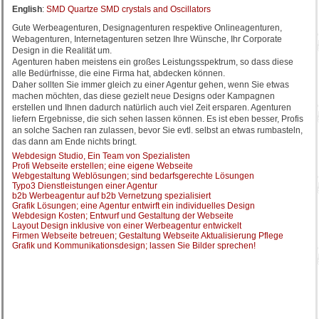
English
:
SMD Quartze SMD crystals and Oscillators
Gute Werbeagenturen, Designagenturen respektive Onlineagenturen,
Webagenturen, Internetagenturen setzen Ihre Wünsche, Ihr Corporate
Design in die Realität um.
Agenturen haben meistens ein großes Leistungsspektrum, so dass diese
alle Bedürfnisse, die eine Firma hat, abdecken können.
Daher sollten Sie immer gleich zu einer Agentur gehen, wenn Sie etwas
machen möchten, das diese gezielt neue Designs oder Kampagnen
erstellen und Ihnen dadurch natürlich auch viel Zeit ersparen. Agenturen
liefern Ergebnisse, die sich sehen lassen können. Es ist eben besser, Profis
an solche Sachen ran zulassen, bevor Sie evtl. selbst an etwas rumbasteln,
das dann am Ende nichts bringt.
Webdesign Studio, Ein Team von Spezialisten
Profi Webseite erstellen; eine eigene Webseite
Webgestaltung Weblösungen; sind bedarfsgerechte Lösungen
Typo3 Dienstleistungen einer Agentur
b2b Werbeagentur auf b2b Vernetzung spezialisiert
Grafik Lösungen; eine Agentur entwirft ein individuelles Design
Webdesign Kosten; Entwurf und Gestaltung der Webseite
Layout Design inklusive von einer Werbeagentur entwickelt
Firmen Webseite betreuen; Gestaltung Webseite Aktualisierung Pflege
Grafik und Kommunikationsdesign; lassen Sie Bilder sprechen!