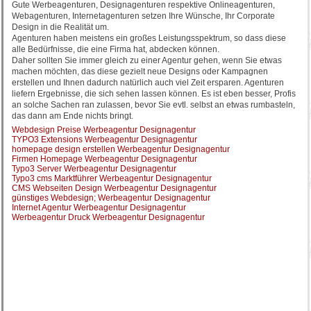
Gute Werbeagenturen, Designagenturen respektive Onlineagenturen,
Webagenturen, Internetagenturen setzen Ihre Wünsche, Ihr Corporate
Design in die Realität um.
Agenturen haben meistens ein großes Leistungsspektrum, so dass diese
alle Bedürfnisse, die eine Firma hat, abdecken können.
Daher sollten Sie immer gleich zu einer Agentur gehen, wenn Sie etwas
machen möchten, das diese gezielt neue Designs oder Kampagnen
erstellen und Ihnen dadurch natürlich auch viel Zeit ersparen. Agenturen
liefern Ergebnisse, die sich sehen lassen können. Es ist eben besser, Profis
an solche Sachen ran zulassen, bevor Sie evtl. selbst an etwas rumbasteln,
das dann am Ende nichts bringt.
Webdesign Preise Werbeagentur Designagentur
TYPO3 Extensions Werbeagentur Designagentur
homepage design erstellen Werbeagentur Designagentur
Firmen Homepage Werbeagentur Designagentur
Typo3 Server Werbeagentur Designagentur
Typo3 cms Marktführer Werbeagentur Designagentur
CMS Webseiten Design Werbeagentur Designagentur
günstiges Webdesign; Werbeagentur Designagentur
Internet Agentur Werbeagentur Designagentur
Werbeagentur Druck Werbeagentur Designagentur