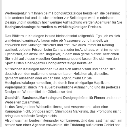
Werbeagentur hilft Ihnen beim Hochglanzkataloge herstellen, die bestimmt
kein anderer hat und die sicher keiner zur Seite legen wird. In edelstem
Design und in qualitativ hochwertiger Aufmachung werden Agenturen für Sie
Hochglanzkataloge herstellen zu wirklich günstigen Preisen.
Das Blättern in Katalogen ist und bleibt absolut zeitgemäß. Egal, ob es sich
um kleine, luxuriöse Auflagen oder ob Massenwerbung handelt, wir
entwerfen Ihre Kataloge stilsicher und edel. Wo auch immer Ihr Katalog
ausliegt, ob beim Friseur, beim Zahnarzt oder im Autohaus, er ist immer ein
Eyecatcher, ein absoluter Hingucker, in dem man gerne blättert. Verzichten
Sie nicht auf diesen visuellen Kundenmagnet und lassen Sie sich von den
Spezialisten einer Agentur Hochglanzkataloge herstellen.
Mit solchen Katalogen machen Sie auf sich aufmerksam und heben sich
deutlich von den matten und unscheinbaren Heftchen ab, die selbst
gemacht aussehen oder es gar sind. Agentur wird für Sie
Hochglanzkataloge herstellen, die durch ihre einzigartige Haptik und
Papierqualität, durch ihre außergewöhnliche Aufmachung und ihr perfektes
Design ein Werbemittel der Güteklasse sind.
Geschäft - Business, Marketing und Design
gehören für Firmen und deren
Webseiten zusammen.
Ist das Design einer Webseite stimmig und Ansprechend, aber eine
Kampagne nicht, bringt es nicht. Stimmt das Marketing, das Promoting nicht,
bringt das schönste Design nichts.
Also muss man beides miteinander kombinieren. Und das lässt man sich am
besten
von einer Agentur
entwickeln, die Erfahrung auf diesem Gebiet hat.