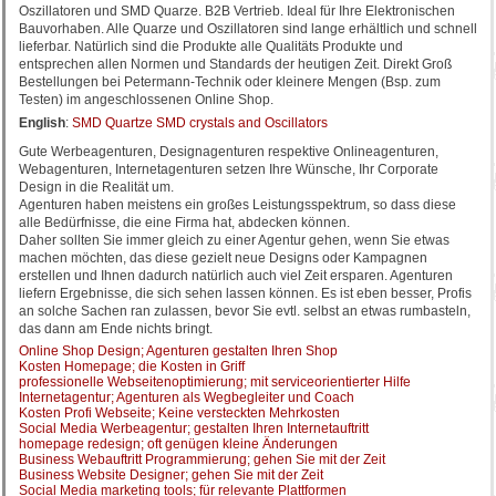
Oszillatoren und SMD Quarze. B2B Vertrieb. Ideal für Ihre Elektronischen
Bauvorhaben. Alle Quarze und Oszillatoren sind lange erhältlich und schnell
lieferbar. Natürlich sind die Produkte alle Qualitäts Produkte und
entsprechen allen Normen und Standards der heutigen Zeit. Direkt Groß
Bestellungen bei Petermann-Technik oder kleinere Mengen (Bsp. zum
Testen) im angeschlossenen Online Shop.
English
:
SMD Quartze SMD crystals and Oscillators
Gute Werbeagenturen, Designagenturen respektive Onlineagenturen,
Webagenturen, Internetagenturen setzen Ihre Wünsche, Ihr Corporate
Design in die Realität um.
Agenturen haben meistens ein großes Leistungsspektrum, so dass diese
alle Bedürfnisse, die eine Firma hat, abdecken können.
Daher sollten Sie immer gleich zu einer Agentur gehen, wenn Sie etwas
machen möchten, das diese gezielt neue Designs oder Kampagnen
erstellen und Ihnen dadurch natürlich auch viel Zeit ersparen. Agenturen
liefern Ergebnisse, die sich sehen lassen können. Es ist eben besser, Profis
an solche Sachen ran zulassen, bevor Sie evtl. selbst an etwas rumbasteln,
das dann am Ende nichts bringt.
Online Shop Design; Agenturen gestalten Ihren Shop
Kosten Homepage; die Kosten in Griff
professionelle Webseitenoptimierung; mit serviceorientierter Hilfe
Internetagentur; Agenturen als Wegbegleiter und Coach
Kosten Profi Webseite; Keine versteckten Mehrkosten
Social Media Werbeagentur; gestalten Ihren Internetauftritt
homepage redesign; oft genügen kleine Änderungen
Business Webauftritt Programmierung; gehen Sie mit der Zeit
Business Website Designer; gehen Sie mit der Zeit
Social Media marketing tools; für relevante Plattformen