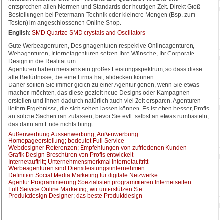
entsprechen allen Normen und Standards der heutigen Zeit. Direkt Groß
Bestellungen bei Petermann-Technik oder kleinere Mengen (Bsp. zum
Testen) im angeschlossenen Online Shop.
English
:
SMD Quartze SMD crystals and Oscillators
Gute Werbeagenturen, Designagenturen respektive Onlineagenturen,
Webagenturen, Internetagenturen setzen Ihre Wünsche, Ihr Corporate
Design in die Realität um.
Agenturen haben meistens ein großes Leistungsspektrum, so dass diese
alle Bedürfnisse, die eine Firma hat, abdecken können.
Daher sollten Sie immer gleich zu einer Agentur gehen, wenn Sie etwas
machen möchten, das diese gezielt neue Designs oder Kampagnen
erstellen und Ihnen dadurch natürlich auch viel Zeit ersparen. Agenturen
liefern Ergebnisse, die sich sehen lassen können. Es ist eben besser, Profis
an solche Sachen ran zulassen, bevor Sie evtl. selbst an etwas rumbasteln,
das dann am Ende nichts bringt.
Außenwerbung Aussenwerbung, Außenwerbung
Homepageerstellung; bedeutet Full Service
Webdesigner Referenzen; Empfehlungen von zufriedenen Kunden
Grafik Design Broschüren von Profis entwickelt
Internetauftritt; Unternehmensmerkmal Internetauftritt
Werbeagenturen sind Dienstleistungsunternehmen
Definition Social Media Marketing für digitale Netzwerke
Agentur Programmierung Spezialisten programmieren Internetseiten
Full Service Online Marketing; wir unterstützen Sie
Produktdesign Designer; das beste Produktdesign