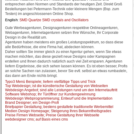
entsprechen allen Normen und Standards der heutigen Zeit. Direkt Groß
Bestellungen bei Petermann-Technik oder kleinere Mengen (Bsp. zum
Testen) im angeschlossenen Online Shop.
English
:
SMD Quartze SMD crystals and Oscillators
Gute Werbeagenturen, Designagenturen respektive Onlineagenturen,
Webagenturen, Internetagenturen setzen Ihre Wünsche, Ihr Corporate
Design in die Realität um.
Agenturen haben meistens ein großes Leistungsspektrum, so dass diese
alle Bedürfnisse, die eine Firma hat, abdecken können.
Daher sollten Sie immer gleich zu einer Agentur gehen, wenn Sie etwas
machen möchten, das diese gezielt neue Designs oder Kampagnen
erstellen und Ihnen dadurch natürlich auch viel Zeit ersparen. Agenturen
liefern Ergebnisse, die sich sehen lassen können. Es ist eben besser, Profis
an solche Sachen ran zulassen, bevor Sie evtl. selbst an etwas rumbasteln,
das dann am Ende nichts bringt.
Typo3 Menü Beispiele; liefern vielfältige Tipps und Trick
Top Webdesign; ist die künstlerische Gestaltung von Webseiten
Webdesign Angebot; sind alle Leistungen rund um den Internetauftritt
Software Webshop; Ihr Türöffner zur Kundengewinnung
Webdesign Webprogrammierung; Entwurf und die Implementation
Brand Designer; ein Design-Profi
Briefpapier Gestaltung; bestens gestaltete traditionelle Werbemittel
Medien Design Homepage; Steigerung Ihres Bekanntheitsgrades
Preise Firmen Webseite; Preise Gestaltung Ihrer Webseite
webdesigner cms; auf Basis eines cms