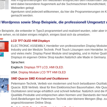
Alle Programmierungen von Webseiten entsprechen dem modernsten Stan
wird dabei besonderer Augenmerk auf die Suchmaschinen freundlichkeit, t
Webseiten gelegt.
Agenturen sind jederzeit willkommen, da hier die Programmierungen im 
gemacht werden.
 Wordpress sowie Shop Beispiele, die professionell Umgesetzt
 Beispiele, die entweder in Typo3 programmiert und realisiert wurden, oder aber 
 sehen, es ist dabei einiges möglich, einiges lässt sich da umsetzen.
LCD TFT OLED HMI Displays
ELECTRONIC ASSEMBLY, Hersteller von professionellen Display Modulen 
Industry und der Medizin Technik. Profi Touch Lösungen vom Hersteller. In
und vieles mehr. Display Panel Module sind langlebig, und in Hoher Quali
Displays im eigenen Online Shop kaufen.Natürlich alle Made in Germany.
Sprachen
:
Englisch
:
Displays TFT LCD, HMI OLED
.
USA
:
Display Module LCD TFT HMI OLED
SMD Quarze SMD Kristall und Oszillatoren
Petermann-Technik, Vertieb von modernen und hoch belastbaren Oszilla
Quarze. B2B Vertrieb. Ideal für Ihre Elektronischen Bauvorhaben. Alle Qu
Oszillatoren sind lange erhältlich und schnell lieferbar. Natürlich sind die 
Qualitäts Produkte und entsprechen allen Normen und Standards der heuti
Groß Bestellungen bei Petermann-Technik oder kleinere Mengen (Bsp. zu
angeschlossenen Online Shop.