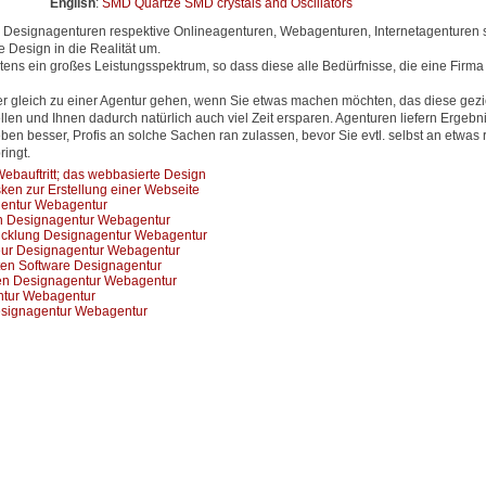
English
:
SMD Quartze SMD crystals and Oscillators
Designagenturen respektive Onlineagenturen, Webagenturen, Internetagenturen s
 Design in die Realität um.
ens ein großes Leistungsspektrum, so dass diese alle Bedürfnisse, die eine Firma
er gleich zu einer Agentur gehen, wenn Sie etwas machen möchten, das diese gezi
en und Ihnen dadurch natürlich auch viel Zeit ersparen. Agenturen liefern Ergebni
eben besser, Profis an solche Sachen ran zulassen, bevor Sie evtl. selbst an etwas
ingt.
bauftritt; das webbasierte Design
ken zur Erstellung einer Webseite
entur Webagentur
n Designagentur Webagentur
cklung Designagentur Webagentur
eur Designagentur Webagentur
ten Software Designagentur
en Designagentur Webagentur
ntur Webagentur
signagentur Webagentur