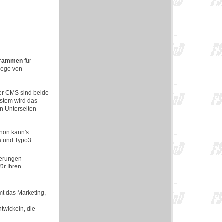
ogrammen
für
flege von
der CMS sind beide
stem wird das
en Unterseiten
chon kann's
la und Typo3
rderungen
ür Ihren
mt das Marketing,
ntwickeln, die