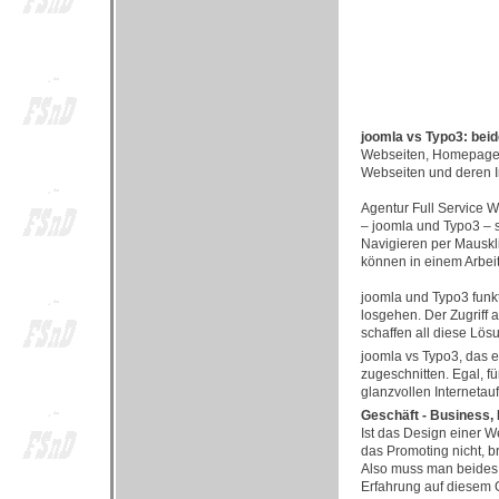
joomla vs Typo3: be
Webseiten, Homepages -
Webseiten und deren I
Agentur Full Service W
– joomla und Typo3 – 
Navigieren per Mauskli
können in einem Arbeit
joomla und Typo3 funkt
losgehen. Der Zugriff 
schaffen all diese Lös
joomla vs Typo3, das e
zugeschnitten. Egal, f
glanzvollen Internetauftr
Geschäft - Business,
Ist das Design einer W
das Promoting nicht, b
Also muss man beides 
Erfahrung auf diesem G