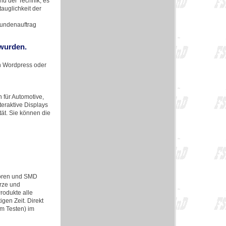
d der Technik, es
auglichkeit der
Kundenauftrag
 wurden.
in Wordpress oder
für Automotive,
teraktive Displays
tät. Sie können die
toren und SMD
arze und
Produkte alle
gen Zeit. Direkt
m Testen) im