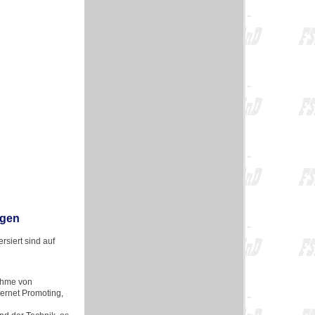
ngen
siert sind auf
ahme von
ternet Promoting,