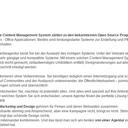
ide Content Management System zählen zu den bekanntesten Open Source Pr
 Office Applicationen. Beides sind leistungsstarke Systeme zur Erstellung und P
nhalten.
erbeagentur berät Sie bei der Auswahl des richtigen Systems. Unter der Vielzahl 
sehr gängige und kompatible Systeme. Mit einem solchen Content Management Sy
ck leicht gemacht, zeitaufwendiges Umblättern entfällt, Designänderungen auf all
sschritt erledigt werden.
ionieren ohne Vorkenntnisse. Sie benötigen lediglich einen Internetzugang und s
auf Communities und der Austausch untereinander, die Öffentlichkeitsarbeit – joom
ungen schnell und übersichtlich.
ntscheiden Sie, machbar ist jedenfalls alles. Und alles wird speziell auf Ihre Anfo
ür welches System Sie sich entscheiden, unsere Agentur findet die perfekte Lösung f
itt.
 Marketing und Design
gehören für Firmen und deren Webseiten zusammen.
ebseite stimmig und Ansprechend, aber eine Kampagne nicht, bringt es nicht. Stim
ringt das schönste Design nichts.
miteinander kombinieren. Und das lässt man sich am besten
von einer Agentur
e
ebiet hat.