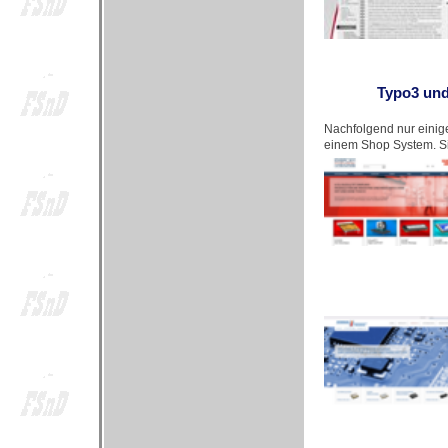
Typo3 und
Nachfolgend nur einige
einem Shop System. Sie