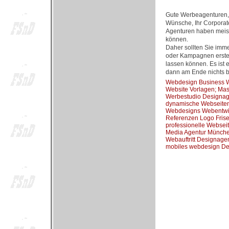
Gute Werbeagenturen, 
Wünsche, Ihr Corporate
Agenturen haben meist
können.
Daher sollten Sie imm
oder Kampagnen erstell
lassen können. Es ist 
dann am Ende nichts br
Webdesign Business We
Website Vorlagen; Mas
Werbestudio Designag
dynamische Webseite
Webdesigns Webentwi
Referenzen Logo Fris
professionelle Websei
Media Agentur Münch
Webauftritt Designage
mobiles webdesign De