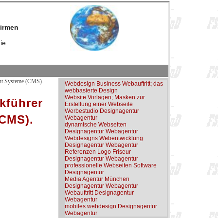
firmen
ie
ent Systeme (CMS).
Webdesign Business Webauftritt; das
webbasierte Design
Website Vorlagen; Masken zur
kführer
Erstellung einer Webseite
Werbestudio Designagentur
CMS).
Webagentur
dynamische Webseiten
Designagentur Webagentur
Webdesigns Webentwicklung
Designagentur Webagentur
Referenzen Logo Friseur
Designagentur Webagentur
professionelle Webseiten Software
Designagentur
Media Agentur München
Designagentur Webagentur
Webauftritt Designagentur
Webagentur
mobiles webdesign Designagentur
Webagentur