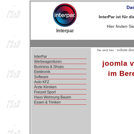
Das
InterPar ist für 
Hier finden S
Interpar
website-des
Sie sind hier :
InterPar
joomla v
Werbeagenturen
Business & Shops
im Ber
Elektronik
Software
Auto KFZ
Ärzte Kliniken
Freizeit Sport
Haus Wohnung Bauen
Essen & Trinken