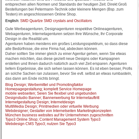
entsprechen allen Normen und Standards der heutigen Zeit. Direkt Groß
Bestellungen bei Petermann-Technik oder kleinere Mengen (Bsp. zum
Testen) im angeschlossenen Online Shop.
English
:
SMD Quartze SMD crystals and Oscillators
Gute Werbeagenturen, Designagenturen respektive Onlineagenturen,
Webagenturen, Internetagenturen setzen Ihre Wünsche, Ihr Corporate
Design in die Realität um.
Agenturen haben meistens ein großes Leistungsspektrum, so dass diese
alle Bedürfnisse, die eine Firma hat, abdecken können.
Daher sollten Sie immer gleich zu einer Agentur gehen, wenn Sie etwas
machen möchten, das diese gezielt neue Designs oder Kampagnen
erstellen und Ihnen dadurch natürlich auch viel Zeit ersparen. Agenturen
liefern Ergebnisse, die sich sehen lassen können. Es ist eben besser, Profis
an solche Sachen ran zulassen, bevor Sie evtl. selbst an etwas rumbasteln,
das dann am Ende nichts bringt.
Blog Design; Werbemittel und Promotingfaktor
Homepagegestaltung; komplett Service Homepage
mobile webseiten; Seien Sie flexibel und ungebunden
Designstudio Banner; Bannerwerbung für Internetauftritt
Internetgestaltung Design; Internetdesign
MultiMedia Design; Printmedien oder virtuelle Werbung
Webdesigner; Gestalter von Internetseiten Marketingkonzepten
München business websites auf Ihr Unternehmen zugeschnitten
Typo3 Online Shop; Content Management System Typo3
Webdesign CMS Typo3; nutzen Sie Typo3