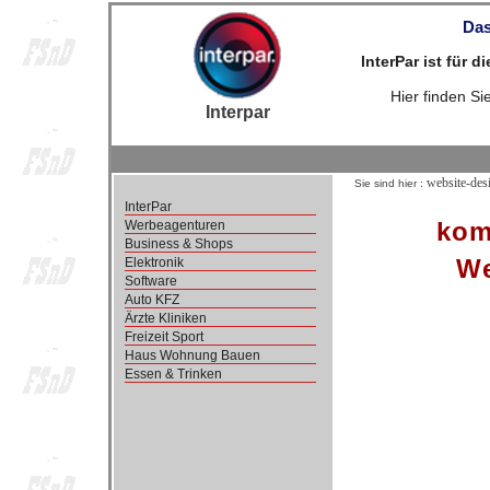
Das
InterPar ist für 
Hier finden S
Interpar
website-des
Sie sind hier :
InterPar
kom
Werbeagenturen
Business & Shops
We
Elektronik
Software
Auto KFZ
Ärzte Kliniken
Freizeit Sport
Haus Wohnung Bauen
Essen & Trinken