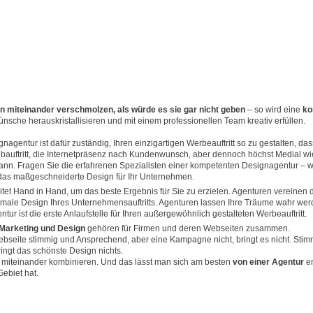
n miteinander verschmolzen, als würde es sie gar nicht geben
– so wird eine
ko
ünsche herauskristallisieren und mit einem professionellen Team kreativ erfüllen.
agentur ist dafür zuständig, Ihren einzigartigen Werbeauftritt so zu gestalten, das
bauftritt, die Internetpräsenz nach Kundenwunsch, aber dennoch höchst Medial w
nn. Fragen Sie die erfahrenen Spezialisten einer kompetenten Designagentur – wi
das maßgeschneiderte Design für Ihr Unternehmen.
tet Hand in Hand, um das beste Ergebnis für Sie zu erzielen. Agenturen vereinen 
timale Design Ihres Unternehmensauftritts. Agenturen lassen Ihre Träume wahr wer
ur ist die erste Anlaufstelle für Ihren außergewöhnlich gestalteten Werbeauftritt.
 Marketing und Design
gehören für Firmen und deren Webseiten zusammen.
ebseite stimmig und Ansprechend, aber eine Kampagne nicht, bringt es nicht. Stim
ringt das schönste Design nichts.
miteinander kombinieren. Und das lässt man sich am besten
von einer Agentur
e
ebiet hat.