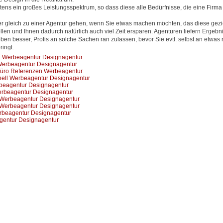
ens ein großes Leistungsspektrum, so dass diese alle Bedürfnisse, die eine Firma
er gleich zu einer Agentur gehen, wenn Sie etwas machen möchten, das diese gezi
en und Ihnen dadurch natürlich auch viel Zeit ersparen. Agenturen liefern Ergebni
eben besser, Profis an solche Sachen ran zulassen, bevor Sie evtl. selbst an etwas
ingt.
gn Werbeagentur Designagentur
erbeagentur Designagentur
üro Referenzen Werbeagentur
nell Werbeagentur Designagentur
beagentur Designagentur
erbeagentur Designagentur
s Werbeagentur Designagentur
 Werbeagentur Designagentur
erbeagentur Designagentur
entur Designagentur