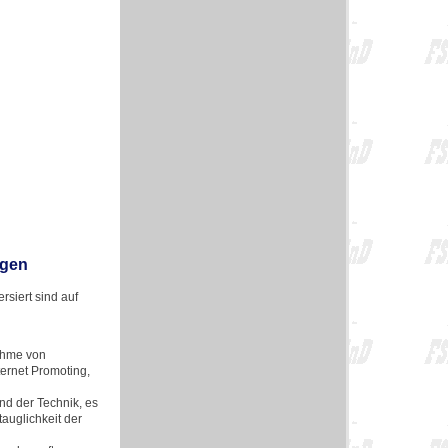
ngen
siert sind auf
ahme von
ternet Promoting,
d der Technik, es
auglichkeit der