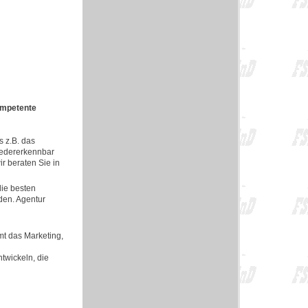
mpetente
s z.B. das
iedererkennbar
r beraten Sie in
die besten
den. Agentur
mt das Marketing,
ntwickeln, die