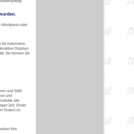
Kundenauftrag
 wurden.
in Wordpress oder
für Automotive,
teraktive Displays
tät. Sie können die
toren und SMD
arze und
Produkte alle
gen Zeit. Direkt
m Testen) im
etzen Ihre