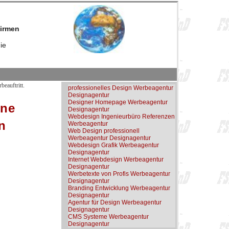
firmen
ie
eauftritt.
professionelles Design Werbeagentur
Designagentur
Designer Homepage Werbeagentur
ene
Designagentur
Webdesign Ingenieurbüro Referenzen
n
Werbeagentur
Web Design professionell
Werbeagentur Designagentur
Webdesign Grafik Werbeagentur
Designagentur
Internet Webdesign Werbeagentur
Designagentur
Werbetexte von Profis Werbeagentur
Designagentur
Branding Entwicklung Werbeagentur
Designagentur
Agentur für Design Werbeagentur
Designagentur
CMS Systeme Werbeagentur
Designagentur