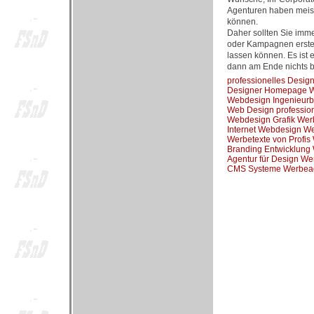
Agenturen haben meist
können.
Daher sollten Sie imm
oder Kampagnen erstell
lassen können. Es ist 
dann am Ende nichts br
professionelles Desi
Designer Homepage W
Webdesign Ingenieurb
Web Design professio
Webdesign Grafik Wer
Internet Webdesign W
Werbetexte von Profi
Branding Entwicklung
Agentur für Design W
CMS Systeme Werbeag