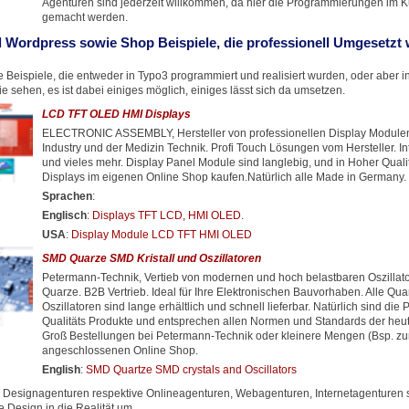
Agenturen sind jederzeit willkommen, da hier die Programmierungen im 
gemacht werden.
 Wordpress sowie Shop Beispiele, die professionell Umgesetzt
 Beispiele, die entweder in Typo3 programmiert und realisiert wurden, oder aber 
 sehen, es ist dabei einiges möglich, einiges lässt sich da umsetzen.
LCD TFT OLED HMI Displays
ELECTRONIC ASSEMBLY, Hersteller von professionellen Display Modulen 
Industry und der Medizin Technik. Profi Touch Lösungen vom Hersteller. In
und vieles mehr. Display Panel Module sind langlebig, und in Hoher Quali
Displays im eigenen Online Shop kaufen.Natürlich alle Made in Germany.
Sprachen
:
Englisch
:
Displays TFT LCD, HMI OLED
.
USA
:
Display Module LCD TFT HMI OLED
SMD Quarze SMD Kristall und Oszillatoren
Petermann-Technik, Vertieb von modernen und hoch belastbaren Oszilla
Quarze. B2B Vertrieb. Ideal für Ihre Elektronischen Bauvorhaben. Alle Qu
Oszillatoren sind lange erhältlich und schnell lieferbar. Natürlich sind die 
Qualitäts Produkte und entsprechen allen Normen und Standards der heuti
Groß Bestellungen bei Petermann-Technik oder kleinere Mengen (Bsp. zu
angeschlossenen Online Shop.
English
:
SMD Quartze SMD crystals and Oscillators
Designagenturen respektive Onlineagenturen, Webagenturen, Internetagenturen s
 Design in die Realität um.