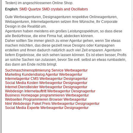
Testen) im angeschlossenen Online Shop.
English
:
SMD Quartze SMD crystals and Oscillators
Gute Werbeagenturen, Designagenturen respektive Onlineagenturen,
Webagenturen, Internetagenturen setzen Ihre Wünsche, Ihr Corporate
Design in die Realität um.
Agenturen haben meistens ein großes Leistungsspektrum, so dass diese
alle Bedürfnisse, die eine Firma hat, abdecken können.
Daher sollten Sie immer gleich zu einer Agentur gehen, wenn Sie etwas
machen möchten, das diese gezielt neue Designs oder Kampagnen
erstellen und Ihnen dadurch natürlich auch viel Zeit ersparen. Agenturen
liefern Ergebnisse, die sich sehen lassen können. Es ist eben besser, Profis
an solche Sachen ran zulassen, bevor Sie evtl. selbst an etwas rumbasteln,
das dann am Ende nichts bringt.
Suchmaschinenoptimierung Service Werbeagentur
Marketing Kundendialog Agentur Werbeagentur
Internetagentur CMS Werbeagentur Designagentur
Social Media Kosten Werbeagentur Designagentur
Internet Dienstleister Werbeagentur Designagentur
Webdesign Internetauftritt Werbeagentur Designagentur
Business Homepage programmieren Werbeagentur
Webseiten Programmieren Browser Werbeagentur
html Webdesign Paket Preis Werbeagentur Designagentur
Social Media Experte Werbeagentur Designagentur