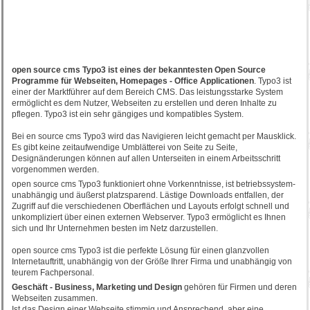
open source cms Typo3 ist eines der bekanntesten Open Source
Programme für Webseiten, Homepages - Office Applicationen
. Typo3 ist
einer der Marktführer auf dem Bereich CMS. Das leistungsstarke System
ermöglicht es dem Nutzer, Webseiten zu erstellen und deren Inhalte zu
pflegen. Typo3 ist ein sehr gängiges und kompatibles System.
Bei en source cms Typo3 wird das Navigieren leicht gemacht per Mausklick.
Es gibt keine zeitaufwendige Umblätterei von Seite zu Seite,
Designänderungen können auf allen Unterseiten in einem Arbeitsschritt
vorgenommen werden.
open source cms Typo3 funktioniert ohne Vorkenntnisse, ist betriebssystem-
unabhängig und äußerst platzsparend. Lästige Downloads entfallen, der
Zugriff auf die verschiedenen Oberflächen und Layouts erfolgt schnell und
unkompliziert über einen externen Webserver. Typo3 ermöglicht es Ihnen
sich und Ihr Unternehmen besten im Netz darzustellen.
open source cms Typo3 ist die perfekte Lösung für einen glanzvollen
Internetauftritt, unabhängig von der Größe Ihrer Firma und unabhängig von
teurem Fachpersonal.
Geschäft - Business, Marketing und Design
gehören für Firmen und deren
Webseiten zusammen.
Ist das Design einer Webseite stimmig und Ansprechend, aber eine