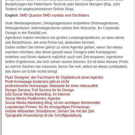
Bestellungen bei Petermann-Technik oder kleinere Mengen (Bsp. zum
Testen) im angeschlossenen Online Shop.
English
:
SMD Quartze SMD crystals and Oscillators
Gute Werbeagenturen, Designagenturen respektive Onlineagenturen,
Webagenturen, Internetagenturen setzen Ihre Wünsche, Ihr Corporate
Design in die Realität um.
Agenturen haben meistens ein großes Leistungsspektrum, so dass diese
alle Bedürfnisse, die eine Firma hat, abdecken können.
Daher sollten Sie immer gleich zu einer Agentur gehen, wenn Sie etwas
machen möchten, das diese gezielt neue Designs oder Kampagnen
erstellen und Ihnen dadurch natürlich auch viel Zeit ersparen. Agenturen
liefern Ergebnisse, die sich sehen lassen können. Es ist eben besser, Profis
an solche Sachen ran zulassen, bevor Sie evtl. selbst an etwas rumbasteln,
das dann am Ende nichts bringt.
Flyer Designer; der Fachmann für Digitaldruck einer Agentur
Profi Homepage kostenlos gibt es nicht
professionelle Homepage; Webseite für Ihren Webauftritt
Design Service; Full Service für Ihr Design
b2b Social Media Marketing; im Internet
Social Media Plattformen; Agentur
Social Media Marketing Blog; ist ein wichtiges Werbemittel
Logodesign Firmen; für Ihr einzigartiges Firmenlogo
mobile Webseiten Smartphone; Gehen Sie mit der Zeit
Typografie Anwendung ist die Schriftgestaltung