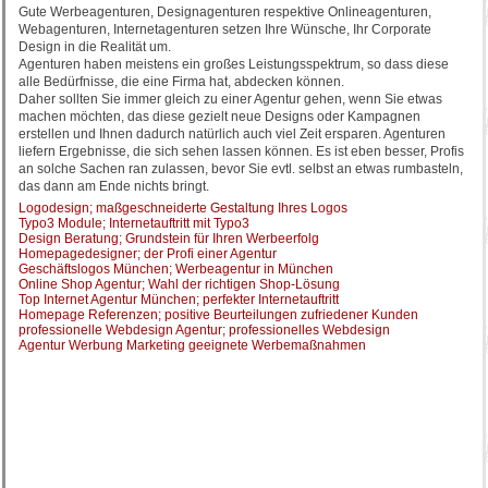
Gute Werbeagenturen, Designagenturen respektive Onlineagenturen,
Webagenturen, Internetagenturen setzen Ihre Wünsche, Ihr Corporate
Design in die Realität um.
Agenturen haben meistens ein großes Leistungsspektrum, so dass diese
alle Bedürfnisse, die eine Firma hat, abdecken können.
Daher sollten Sie immer gleich zu einer Agentur gehen, wenn Sie etwas
machen möchten, das diese gezielt neue Designs oder Kampagnen
erstellen und Ihnen dadurch natürlich auch viel Zeit ersparen. Agenturen
liefern Ergebnisse, die sich sehen lassen können. Es ist eben besser, Profis
an solche Sachen ran zulassen, bevor Sie evtl. selbst an etwas rumbasteln,
das dann am Ende nichts bringt.
Logodesign; maßgeschneiderte Gestaltung Ihres Logos
Typo3 Module; Internetauftritt mit Typo3
Design Beratung; Grundstein für Ihren Werbeerfolg
Homepagedesigner; der Profi einer Agentur
Geschäftslogos München; Werbeagentur in München
Online Shop Agentur; Wahl der richtigen Shop-Lösung
Top Internet Agentur München; perfekter Internetauftritt
Homepage Referenzen; positive Beurteilungen zufriedener Kunden
professionelle Webdesign Agentur; professionelles Webdesign
Agentur Werbung Marketing geeignete Werbemaßnahmen