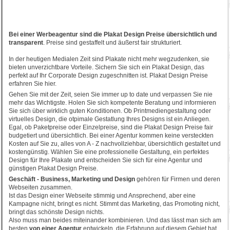
Bei einer Werbeagentur sind die Plakat Design Preise übersichtlich und
transparent
. Preise sind gestaffelt und äußerst fair strukturiert.
In der heutigen Medialen Zeit sind Plakate nicht mehr wegzudenken, sie
bieten unverzichtbare Vorteile. Sichern Sie sich ein Plakat Design, das
perfekt auf Ihr Corporate Design zugeschnitten ist. Plakat Design Preise
erfahren Sie hier.
Gehen Sie mit der Zeit, seien Sie immer up to date und verpassen Sie nie
mehr das Wichtigste. Holen Sie sich kompetente Beratung und informieren
Sie sich über wirklich guten Konditionen. Ob Printmediengestaltung oder
virtuelles Design, die otpimale Gestatlung Ihres Designs ist ein Anliegen.
Egal, ob Paketpreise oder Einzelpreise, sind die Plakat Design Preise fair
budgetiert und übersichtlich. Bei einer Agentur kommen keine versteckten
Kosten auf Sie zu, alles von A - Z nachvollziehbar, übersichtlich gestaltet und
kostengünstig. Wählen Sie eine professionelle Gestaltung, ein perfektes
Design für Ihre Plakate und entscheiden Sie sich für eine Agentur und
günstigen Plakat Design Preise.
Geschäft - Business, Marketing und Design
gehören für Firmen und deren
Webseiten zusammen.
Ist das Design einer Webseite stimmig und Ansprechend, aber eine
Kampagne nicht, bringt es nicht. Stimmt das Marketing, das Promoting nicht,
bringt das schönste Design nichts.
Also muss man beides miteinander kombinieren. Und das lässt man sich am
besten
von einer Agentur
entwickeln, die Erfahrung auf diesem Gebiet hat.