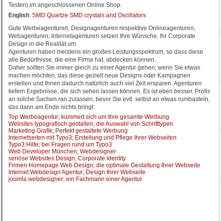
Testen) im angeschlossenen Online Shop.
English
:
SMD Quartze SMD crystals and Oscillators
Gute Werbeagenturen, Designagenturen respektive Onlineagenturen,
Webagenturen, Internetagenturen setzen Ihre Wünsche, Ihr Corporate
Design in die Realität um.
Agenturen haben meistens ein großes Leistungsspektrum, so dass diese
alle Bedürfnisse, die eine Firma hat, abdecken können.
Daher sollten Sie immer gleich zu einer Agentur gehen, wenn Sie etwas
machen möchten, das diese gezielt neue Designs oder Kampagnen
erstellen und Ihnen dadurch natürlich auch viel Zeit ersparen. Agenturen
liefern Ergebnisse, die sich sehen lassen können. Es ist eben besser, Profis
an solche Sachen ran zulassen, bevor Sie evtl. selbst an etwas rumbasteln,
das dann am Ende nichts bringt.
Top Werbeagentur; kümmert sich um Ihre gesamte Werbung
Websites typografisch gestalten; die Auswahl von Schrifttypen
Marketing Grafik; Perfekt gestaltete Werbung
Internetseiten mit Typo3; Erstellung und Pflege Ihrer Webseiten
Typo3 Hilfe; bei Fragen rund um Typo3
Web Developer München; Webdesigner
seriöse Websites Design; Corporate Identity
Firmen Homepage Web Design; die optimale Gestaltung Ihrer Webseite
Internet Webdesign Agentur; Design Ihrer Webseite
joomla webdesigner; ein Fachmann einer Agentur