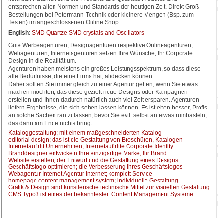
entsprechen allen Normen und Standards der heutigen Zeit. Direkt Groß
Bestellungen bei Petermann-Technik oder kleinere Mengen (Bsp. zum
Testen) im angeschlossenen Online Shop.
English
:
SMD Quartze SMD crystals and Oscillators
Gute Werbeagenturen, Designagenturen respektive Onlineagenturen,
Webagenturen, Internetagenturen setzen Ihre Wünsche, Ihr Corporate
Design in die Realität um.
Agenturen haben meistens ein großes Leistungsspektrum, so dass diese
alle Bedürfnisse, die eine Firma hat, abdecken können.
Daher sollten Sie immer gleich zu einer Agentur gehen, wenn Sie etwas
machen möchten, das diese gezielt neue Designs oder Kampagnen
erstellen und Ihnen dadurch natürlich auch viel Zeit ersparen. Agenturen
liefern Ergebnisse, die sich sehen lassen können. Es ist eben besser, Profis
an solche Sachen ran zulassen, bevor Sie evtl. selbst an etwas rumbasteln,
das dann am Ende nichts bringt.
Kataloggestaltung; mit einem maßgeschneiderten Katalog
editorial design; das ist die Gestaltung von Broschüren, Katalogen
Internetauftritt Unternehmen; Internetauftritte Corporate Identity
Branddesigner entwickeln Ihre einzigartige Marke, Ihr Brand
Website erstellen; der Entwurf und die Gestaltung eines Designs
Geschäftslogo optimieren; die Verbesserung Ihres Geschäftslogos
Webagentur Internet Agentur Internet; komplett Service
homepage content management system; individuelle Gestaltung
Grafik & Design sind künstlerische technische Mittel zur visuellen Gestaltung
CMS Typo3 ist eines der bekanntesten Content Management Systeme