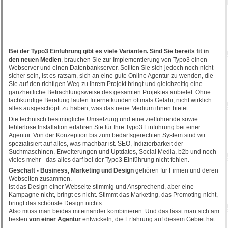
Bei der Typo3 Einführung gibt es viele Varianten. Sind Sie bereits fit in
den neuen Medien
, brauchen Sie zur Implementierung von Typo3 einen
Webserver und einen Datenbankserver. Sollten Sie sich jedoch noch nicht
sicher sein, ist es ratsam, sich an eine gute Online Agentur zu wenden, die
Sie auf den richtigen Weg zu Ihrem Projekt bringt und gleichzeitig eine
ganzheitliche Betrachtungsweise des gesamten Projektes anbietet. Ohne
fachkundige Beratung laufen Internetkunden oftmals Gefahr, nicht wirklich
alles ausgeschöpft zu haben, was das neue Medium ihnen bietet.
Die technisch bestmögliche Umsetzung und eine zielführende sowie
fehlerlose Installation erfahren Sie für Ihre Typo3 Einführung bei einer
Agentur. Von der Konzeption bis zum bedarfsgerechten System sind wir
spezialisiert auf alles, was machbar ist. SEO, Indizierbarkeit der
Suchmaschinen, Erweiterungen und Uptdates, Social Media, b2b und noch
vieles mehr - das alles darf bei der Typo3 Einführung nicht fehlen.
Geschäft - Business, Marketing und Design
gehören für Firmen und deren
Webseiten zusammen.
Ist das Design einer Webseite stimmig und Ansprechend, aber eine
Kampagne nicht, bringt es nicht. Stimmt das Marketing, das Promoting nicht,
bringt das schönste Design nichts.
Also muss man beides miteinander kombinieren. Und das lässt man sich am
besten
von einer Agentur
entwickeln, die Erfahrung auf diesem Gebiet hat.