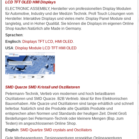
LCD TFT OLED HMI Displays
ELECTRONIC ASSEMBLY, Hersteller von professionellen Display Modulen
für Automotive, Industry und der Medizin Technik. Profi Touch Lösungen vom
Hersteller. Interaktive Displays und vieles mehr. Display Panel Module sind
langlebig, und in Hoher Qualität. Sie können die Displays im eigenen Online
Shop kaufen.Natürlich alle Made in Germany.
Sprachen
:
Englisch
:
Displays TFT LCD, HMI OLED
.
USA
:
Display Module LCD TFT HMI OLED
SMD Quarze SMD Kristall und Oszillatoren
Petermann-Technik, Vertieb von modernen und hoch belastbaren
Oszillatoren und SMD Quarze. B2B Vertrieb. Ideal für Ihre Elektronischen
Bauvorhaben. Alle Quarze und Oszillatoren sind lange erhältlich und schnell
lieferbar. Natürlich sind die Produkte alle Qualitäts Produkte und
entsprechen allen Normen und Standards der heutigen Zeit. Direkt Groß
Bestellungen bei Petermann-Technik oder kleinere Mengen (Bsp. zum
Testen) im angeschlossenen Online Shop.
English
:
SMD Quartze SMD crystals and Oscillators
Gute Werbeagenturen, Designagenturen respektive Onlineagenturen,