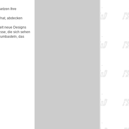
etzen Ihre
 hat, abdecken
elt neue Designs
sse, die sich sehen
 rumbasteln, das