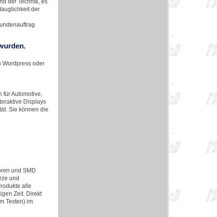
d der Technik, es
auglichkeit der
Kundenauftrag
 wurden.
in Wordpress oder
für Automotive,
teraktive Displays
tät. Sie können die
toren und SMD
arze und
Produkte alle
gen Zeit. Direkt
m Testen) im