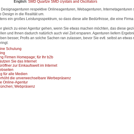
English
:
SMD Quartze SMD crystals and Oscillators
Designagenturen respektive Onlineagenturen, Webagenturen, Internetagenturen s
 Design in die Realität um.
ens ein großes Leistungsspektrum, so dass diese alle Bedürfnisse, die eine Firma
er gleich zu einer Agentur gehen, wenn Sie etwas machen möchten, das diese gezi
en und Ihnen dadurch natürlich auch viel Zeit ersparen. Agenturen liefern Ergebni
eben besser, Profis an solche Sachen ran zulassen, bevor Sie evtl. selbst an etwas
ingt.
eine Schulung
ing
ng Firmen Homepage; für Ihr b2b
utzen Sie das Internet
röffner zur Einkaufswelt im Internet
ebseiten
 für alle Medien
 erhöht die unverwechselbare Werbepräsenz
ine Online-Agentur
r München; Webpräsenz