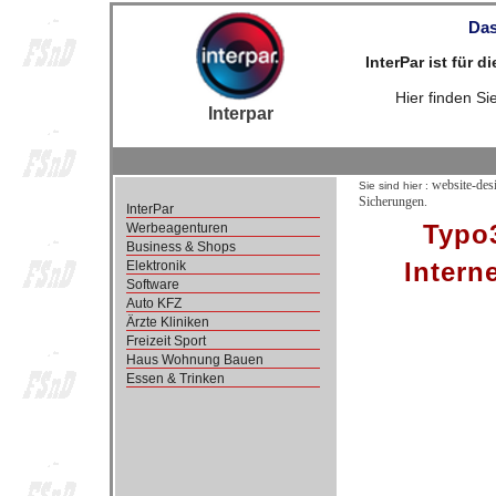
Das
InterPar ist für 
Hier finden S
Interpar
website-des
Sie sind hier :
Sicherungen.
InterPar
Typo3
Werbeagenturen
Business & Shops
Intern
Elektronik
Software
Auto KFZ
Ärzte Kliniken
Freizeit Sport
Haus Wohnung Bauen
Essen & Trinken