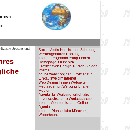
firmen
ie
t tägliche Backups und
Social Media Kurs ist eine Schulung
Werbeagenturen Ranking
Internet Programmierung Firmen
hres
Homepage; für Ihr b2b
Grafiker Web Design; Nutzen Sie das
gliche
Internet
online webshop; der Türöffner zur
Einkaufswelt im Internet
Web Design Firmen Webseiten
Mediaagentur; Werbung für alle
Medien
Agentur für Werbung; erhöht die
unverwechselbare Werbepräsenz
Internet Agentur; ist eine Online-
Agentur
Internet Dienstleister München;
Webpräsenz