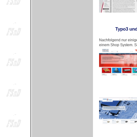
Typo3 und
Nachfolgend nur einige
einem Shop System. Sie