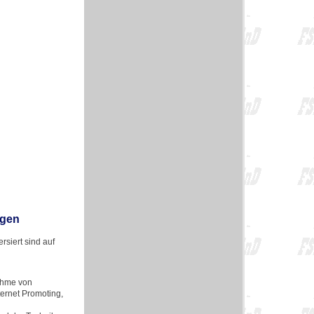
ngen
siert sind auf
ahme von
ternet Promoting,