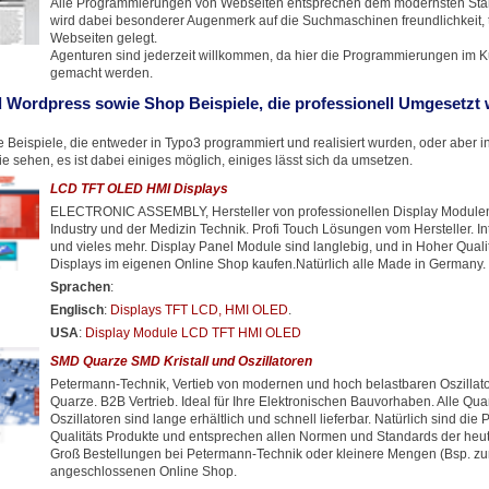
Alle Programmierungen von Webseiten entsprechen dem modernsten Stan
wird dabei besonderer Augenmerk auf die Suchmaschinen freundlichkeit, t
Webseiten gelegt.
Agenturen sind jederzeit willkommen, da hier die Programmierungen im 
gemacht werden.
 Wordpress sowie Shop Beispiele, die professionell Umgesetzt
 Beispiele, die entweder in Typo3 programmiert und realisiert wurden, oder aber 
 sehen, es ist dabei einiges möglich, einiges lässt sich da umsetzen.
LCD TFT OLED HMI Displays
ELECTRONIC ASSEMBLY, Hersteller von professionellen Display Modulen 
Industry und der Medizin Technik. Profi Touch Lösungen vom Hersteller. In
und vieles mehr. Display Panel Module sind langlebig, und in Hoher Quali
Displays im eigenen Online Shop kaufen.Natürlich alle Made in Germany.
Sprachen
:
Englisch
:
Displays TFT LCD, HMI OLED
.
USA
:
Display Module LCD TFT HMI OLED
SMD Quarze SMD Kristall und Oszillatoren
Petermann-Technik, Vertieb von modernen und hoch belastbaren Oszilla
Quarze. B2B Vertrieb. Ideal für Ihre Elektronischen Bauvorhaben. Alle Qu
Oszillatoren sind lange erhältlich und schnell lieferbar. Natürlich sind die 
Qualitäts Produkte und entsprechen allen Normen und Standards der heuti
Groß Bestellungen bei Petermann-Technik oder kleinere Mengen (Bsp. zu
angeschlossenen Online Shop.