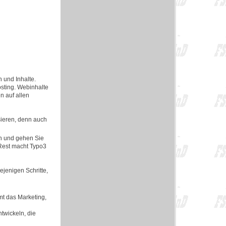
n und Inhalte.
osting. Webinhalte
n auf allen
ssieren, denn auch
en und gehen Sie
 Rest macht Typo3
jenigen Schritte,
mt das Marketing,
ntwickeln, die