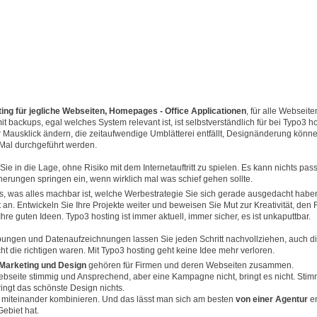
ing für jegliche Webseiten, Homepages - Office Applicationen
, für alle Webseite
t backups, egal welches System relevant ist, ist selbstverständlich für bei Typo3 h
r Mausklick ändern, die zeitaufwendige Umblätterei entfällt, Designänderung könne
 Mal durchgeführt werden.
Sie in die Lage, ohne Risiko mit dem Internetauftritt zu spielen. Es kann nichts pa
erungen springen ein, wenn wirklich mal was schief gehen sollte.
us, was alles machbar ist, welche Werbestrategie Sie sich gerade ausgedacht hab
 an. Entwickeln Sie Ihre Projekte weiter und beweisen Sie Mut zur Kreativität, den
 Ihre guten Ideen. Typo3 hosting ist immer aktuell, immer sicher, es ist unkaputtbar.
bungen und Datenaufzeichnungen lassen Sie jeden Schritt nachvollziehen, auch die
ht die richtigen waren. Mit Typo3 hosting geht keine Idee mehr verloren.
 Marketing und Design
gehören für Firmen und deren Webseiten zusammen.
ebseite stimmig und Ansprechend, aber eine Kampagne nicht, bringt es nicht. Stim
ringt das schönste Design nichts.
miteinander kombinieren. Und das lässt man sich am besten
von einer Agentur
e
ebiet hat.