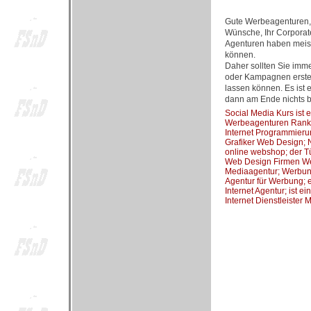
Gute Werbeagenturen, 
Wünsche, Ihr Corporate
Agenturen haben meist
können.
Daher sollten Sie imm
oder Kampagnen erstell
lassen können. Es ist 
dann am Ende nichts br
Social Media Kurs ist 
Werbeagenturen Rank
Internet Programmieru
Grafiker Web Design; N
online webshop; der Tü
Web Design Firmen W
Mediaagentur; Werbung
Agentur für Werbung;
Internet Agentur; ist e
Internet Dienstleiste