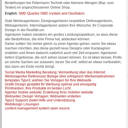
Bestellungen bei Petermann-Technik oder kleinere Mengen (Bsp. zum
Testen) im angeschlossenen Online Shop.
English
:
SMD Quartze SMD crystals and Oscillators
Gute Werbeagenturen, Designagenturen respektive Onlineagenturen,
Webagenturen, Internetagenturen setzen Ihre Wünsche, Ihr Corporate
Design in die Realität um.
Agenturen haben meistens ein großes Leistungsspektrum, so dass diese
alle Bedürfnisse, die eine Firma hat, abdecken können.
Daher sollten Sie immer gleich zu einer Agentur gehen, wenn Sie etwas
machen möchten, das diese gezielt neue Designs oder Kampagnen
erstellen und Ihnen dadurch natürlich auch viel Zeit ersparen. Agenturen
liefern Ergebnisse, die sich sehen lassen können. Es ist eben besser, Profis
an solche Sachen ran zulassen, bevor Sie evtl. selbst an etwas rumbasteln,
das dann am Ende nichts bringt.
Social Media Marketing Beratung; Vermarktung über das Internet
Werbeagentur Referenzen Belege über erfolgreich Werbemaßnahmen
templates Typo3; wählen Sie Vorlagen für Ihre Webseite
Grafik Design gestaltet Ihr Werbung optimal und einzigartig
Printmedien; Ihre Produkte im besten Licht
Agentur mobile website; Erstellung Ihrer mobilen website
Webseiten Design Vorlagen; Webseiten erstellen
Typo3 Support; bietet Hilfe und Unterstützung
Webdesign Lösungen
content management system open source