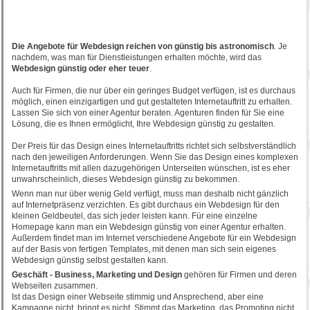
Die Angebote für Webdesign reichen von günstig bis astronomisch
. Je
nachdem, was man für Dienstleistungen erhalten möchte, wird das
Webdesign günstig oder eher teuer
.
Auch für Firmen, die nur über ein geringes Budget verfügen, ist es durchaus
möglich, einen einzigartigen und gut gestalteten Internetauftritt zu erhalten.
Lassen Sie sich von einer Agentur beraten. Agenturen finden für Sie eine
Lösung, die es Ihnen ermöglicht, Ihre Webdesign günstig zu gestalten.
Der Preis für das Design eines Internetauftritts richtet sich selbstverständlich
nach den jeweiligen Anforderungen. Wenn Sie das Design eines komplexen
Internetauftritts mit allen dazugehörigen Unterseiten wünschen, ist es eher
unwahrscheinlich, dieses Webdesign günstig zu bekommen.
Wenn man nur über wenig Geld verfügt, muss man deshalb nicht gänzlich
auf Internetpräsenz verzichten. Es gibt durchaus ein Webdesign für den
kleinen Geldbeutel, das sich jeder leisten kann. Für eine einzelne
Homepage kann man ein Webdesign günstig von einer Agentur erhalten.
Außerdem findet man im Internet verschiedene Angebote für ein Webdesign
auf der Basis von fertigen Templates, mit denen man sich sein eigenes
Webdesign günstig selbst gestalten kann.
Geschäft - Business, Marketing und Design
gehören für Firmen und deren
Webseiten zusammen.
Ist das Design einer Webseite stimmig und Ansprechend, aber eine
Kampagne nicht, bringt es nicht. Stimmt das Marketing, das Promoting nicht,