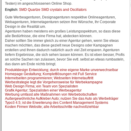
Testen) im angeschlossenen Online Shop.
English
:
SMD Quartze SMD crystals and Oscillators
Gute Werbeagenturen, Designagenturen respektive Onlineagenturen,
Webagenturen, Internetagenturen setzen Ihre Wünsche, Ihr Corporate
Design in die Realität um.
Agenturen haben meistens ein großes Leistungsspektrum, so dass diese
alle Bedürfnisse, die eine Firma hat, abdecken können.
Daher sollten Sie immer gleich zu einer Agentur gehen, wenn Sie etwas
machen möchten, das diese gezielt neue Designs oder Kampagnen
erstellen und Ihnen dadurch natürlich auch viel Zeit ersparen. Agenturen
liefern Ergebnisse, die sich sehen lassen können. Es ist eben besser, Profis
an solche Sachen ran zulassen, bevor Sie evtl. selbst an etwas rumbasteln,
das dann am Ende nichts bringt.
Produktdesign Entwicklung; durch eine eigene Marke unverwechselbar
Homepage Gestaltung; Komplettlösungen mit Full Service
Internetseiten programmieren; Webseiten Internetauftritt
Werbestrategie legt die Vorgehensweise für Werbekampagne
Web Design Firma; ein Team von Spezialisten
Grafik Agentur; Spezialisten einer Werbeagentur
Werbung umfasst alle Maßnahmen von Werbebotschaften
Außergewöhnliche Aufkleber Auto; nutzen Sie das Auto als Werbeträger
Typo3 4.5; ist die Erweiterung des Content Management Systems
Kosten Firmen Website; alle Arbeitsschritte nachvollziehbar