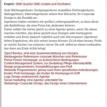
English
:
SMD Quartze SMD crystals and Oscillators
Gute Werbeagenturen, Designagenturen respektive Onlineagenturen,
Webagenturen, Internetagenturen setzen Ihre Wünsche, Ihr Corporate
Design in die Realität um.
Agenturen haben meistens ein großes Leistungsspektrum, so dass diese
alle Bedürfnisse, die eine Firma hat, abdecken können.
Daher sollten Sie immer gleich zu einer Agentur gehen, wenn Sie etwas
machen möchten, das diese gezielt neue Designs oder Kampagnen
erstellen und Ihnen dadurch natürlich auch viel Zeit ersparen. Agenturen
liefern Ergebnisse, die sich sehen lassen können. Es ist eben besser, Profis
an solche Sachen ran zulassen, bevor Sie evtl. selbst an etwas rumbasteln,
das dann am Ende nichts bringt.
Typo3 themes; sind eine Zusammenstellung von Designs
Werbeagentur Referenzen corporate München sind Referenzen
Preise Firmen Homepage; zu äußerst fairen Bedingungen
Content Management System; zur Gestaltung Pflege Internetauftritts
Design programmieren; Komplettlösungen vom Profi
Webseite Programmierer; genau nach Ihren spezifischen Anforderungen
Kosten Profi Homepage; die Kosten für Homepage im Griff
Logo Design professionell; Agentur
Social marketing; eine Agentur unterstützt Sie
Webdesign Corporate Design; das Design eines Unternehmens