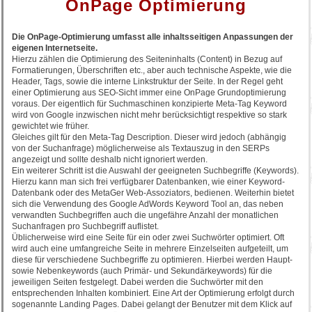
OnPage Optimierung
Die OnPage-Optimierung umfasst alle inhaltsseitigen Anpassungen der
eigenen Internetseite.
Hierzu zählen die Optimierung des Seiteninhalts (Content) in Bezug auf
Formatierungen, Überschriften etc., aber auch technische Aspekte, wie die
Header, Tags, sowie die interne Linkstruktur der Seite. In der Regel geht
einer Optimierung aus SEO-Sicht immer eine OnPage Grundoptimierung
voraus. Der eigentlich für Suchmaschinen konzipierte Meta-Tag Keyword
wird von Google inzwischen nicht mehr berücksichtigt respektive so stark
gewichtet wie früher.
Gleiches gilt für den Meta-Tag Description. Dieser wird jedoch (abhängig
von der Suchanfrage) möglicherweise als Textauszug in den SERPs
angezeigt und sollte deshalb nicht ignoriert werden.
Ein weiterer Schritt ist die Auswahl der geeigneten Suchbegriffe (Keywords).
Hierzu kann man sich frei verfügbarer Datenbanken, wie einer Keyword-
Datenbank oder des MetaGer Web-Assoziators, bedienen. Weiterhin bietet
sich die Verwendung des Google AdWords Keyword Tool an, das neben
verwandten Suchbegriffen auch die ungefähre Anzahl der monatlichen
Suchanfragen pro Suchbegriff auflistet.
Üblicherweise wird eine Seite für ein oder zwei Suchwörter optimiert. Oft
wird auch eine umfangreiche Seite in mehrere Einzelseiten aufgeteilt, um
diese für verschiedene Suchbegriffe zu optimieren. Hierbei werden Haupt-
sowie Nebenkeywords (auch Primär- und Sekundärkeywords) für die
jeweiligen Seiten festgelegt. Dabei werden die Suchwörter mit den
entsprechenden Inhalten kombiniert. Eine Art der Optimierung erfolgt durch
sogenannte Landing Pages. Dabei gelangt der Benutzer mit dem Klick auf