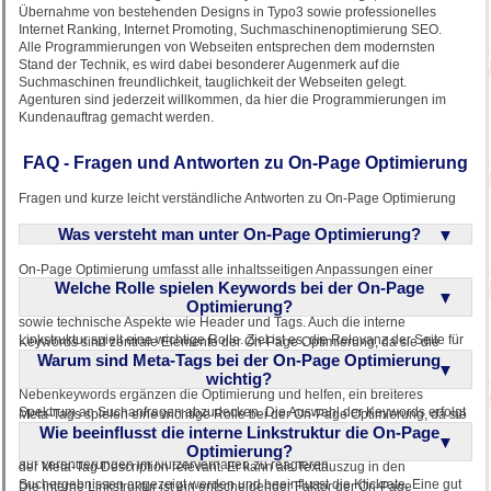
Übernahme von bestehenden Designs in Typo3 sowie professionelles
Internet Ranking, Internet Promoting, Suchmaschinenoptimierung SEO.
Alle Programmierungen von Webseiten entsprechen dem modernsten
Stand der Technik, es wird dabei besonderer Augenmerk auf die
Suchmaschinen freundlichkeit, tauglichkeit der Webseiten gelegt.
Agenturen sind jederzeit willkommen, da hier die Programmierungen im
Kundenauftrag gemacht werden.
FAQ - Fragen und Antworten zu On-Page Optimierung
Fragen und kurze leicht verständliche Antworten zu On-Page Optimierung
Was versteht man unter On-Page Optimierung?
On-Page Optimierung umfasst alle inhaltsseitigen Anpassungen einer
Welche Rolle spielen Keywords bei der On-Page
Webseite, um deren Sichtbarkeit in Suchmaschinen zu verbessern. Dazu
gehören die Optimierung von Texten, Überschriften und Formatierungen
Optimierung?
sowie technische Aspekte wie Header und Tags. Auch die interne
Linkstruktur spielt eine wichtige Rolle. Ziel ist es, die Relevanz der Seite für
Keywords sind zentrale Elemente der On-Page Optimierung, da sie die
bestimmte Suchbegriffe zu erhöhen. Diese Maßnahmen sind ein
Warum sind Meta-Tags bei der On-Page Optimierung
Relevanz einer Seite für bestimmte Suchanfragen bestimmen.
wesentlicher Bestandteil der Suchmaschinenoptimierung.
Üblicherweise wird eine Seite für ein oder zwei Hauptkeywords optimiert.
wichtig?
Nebenkeywords ergänzen die Optimierung und helfen, ein breiteres
Spektrum an Suchanfragen abzudecken. Die Auswahl der Keywords erfolgt
Meta-Tags spielen eine wichtige Rolle bei der On-Page Optimierung, da sie
oft mithilfe von Tools wie dem Google AdWords Keyword Tool. Eine
Wie beeinflusst die interne Linkstruktur die On-Page
Suchmaschinen Informationen über den Inhalt einer Seite liefern. Obwohl
regelmäßige Überprüfung und Anpassung der Keywords ist notwendig, um
der Meta-Tag Keyword von Google nicht mehr stark gewichtet wird, bleibt
Optimierung?
auf Veränderungen im Nutzerverhalten zu reagieren.
der Meta-Tag Description relevant. Er kann als Textauszug in den
Suchergebnissen angezeigt werden und beeinflusst die Klickrate. Eine gut
Die interne Linkstruktur ist ein entscheidender Faktor der On-Page