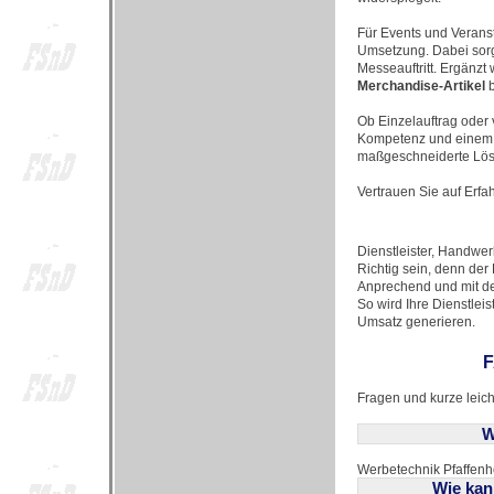
Für Events und Verans
Umsetzung. Dabei sorg
Messeauftritt. Ergänzt 
Merchandise-Artikel
b
Ob Einzelauftrag oder 
Kompetenz und einem h
maßgeschneiderte Lösu
Vertrauen Sie auf Erfa
Dienstleister, Handwer
Richtig sein, denn de
Anprechend und mit de
So wird Ihre Dienstle
Umsatz generieren.
F
Fragen und kurze leich
W
Werbetechnik Pfaffenh
Wie kan
Fahrzeugfolierung und 