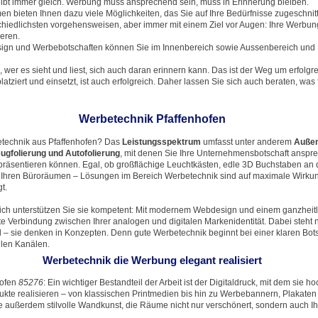
eibt immer gleich. Werbung muss ansprechend sein, muss in Erinnerung bleiben.
n bieten Ihnen dazu viele Möglichkeiten, das Sie auf Ihre Bedürfnisse zugeschn
hiedlichsten vorgehensweisen, aber immer mit einem Ziel vor Augen: Ihre Werbun
ieren.
esign und Werbebotschaften können Sie im Innenbereich sowie Aussenbereich un
wer es sieht und liest, sich auch daran erinnern kann. Das ist der Weg um erfolgre
atziert und einsetzt, ist auch erfolgreich. Daher lassen Sie sich auch beraten, was
Werbetechnik Pfaffenhofen
etechnik aus Pfaffenhofen? Das
Leistungsspektrum
umfasst unter anderem
Auße
ugfolierung und Autofolierung
, mit denen Sie Ihre Unternehmensbotschaft anspr
präsentieren können. Egal, ob großflächige Leuchtkästen, edle 3D Buchstaben an
n Ihren Büroräumen – Lösungen im Bereich Werbetechnik sind auf maximale Wirku
t.
eich unterstützen Sie sie kompetent: Mit modernem Webdesign und einem ganzheitl
kte Verbindung zwischen Ihrer analogen und digitalen Markenidentität. Dabei steht n
 – sie denken in Konzepten. Denn gute Werbetechnik beginnt bei einer klaren Bot
allen Kanälen.
Werbetechnik die Werbung elegant realisiert
hofen
85276
: Ein wichtiger Bestandteil der Arbeit ist der Digitaldruck, mit dem sie 
ukte realisieren – von klassischen Printmedien bis hin zu Werbebannern, Plakaten
ie außerdem stilvolle Wandkunst, die Räume nicht nur verschönert, sondern auch 