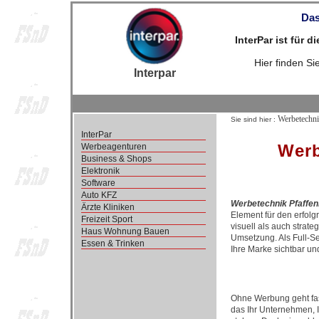
Das
InterPar ist für 
Hier finden S
Interpar
Werbetechn
Sie sind hier :
InterPar
Werb
Werbeagenturen
Business & Shops
Elektronik
Software
Auto KFZ
Werbetechnik Pfaffe
Ärzte Kliniken
Element für den erfol
Freizeit Sport
visuell als auch strate
Haus Wohnung Bauen
Umsetzung. Als Full-Se
Essen & Trinken
Ihre Marke sichtbar u
Ohne Werbung geht fast
das Ihr Unternehmen, I