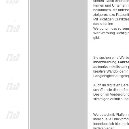
stehen. Doch eines bl
Firmen und Unternehme
bekommen. Mit untersc
zielgerecht zu Präsent
Mit Richtigen Grafikd
das schaffen.
Werbung muss so sein, 
Wer Werbung Richtig pl
gibt.
Sie suchen eine Werb
Innenwerbung, Fahrze
aufmerksamkeitsstark 
kreative Wandbilder i
Langlebigkeit ausgeleg
Auch im digitalen Ber
schaffen sie die perfe
Design im Vordergrund
stimmigen Auftritt auf 
Werbetechnik Pfaffen
individuelle Druckprod
Innenbereich bieten s
widerspiegelt.