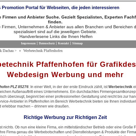
 Promotion Portal für Webseiten, die jeden interessieren
die Firmen und Anbieter Suche. Gezielt Spezialisten, Experten Fach
finden.
ie Firmen, Unternehmen & Anbieter aus allen Branchen und Bereichen d
spezialisiert sind auf die jeweiligen Gebiete.
Handverlesene Links die Ihnen Helfen
Impressum
Datenschutz
Kontakt
Sitemap
ik Dachau
>
Werbetechnik Pfaffenhofen
etechnik Pfaffenhofen für Grafikde
Webdesign Werbung und mehr
nhofen PLZ 85276
: In einer Welt, in der der erste Eindruck zählt, ist
Werbetechnik
e
greichen Außenauftritt eines Unternehmens. Ein durchdachtes Firmengesamtkonzep
gisch überzeugt, beginnt bei einer professionellen Gestaltung und reicht bis zur ha
rvice-Anbieter in Pfaffenhofen im Bereich Werbetechnik bieten sie Ihnen individue
nd erlebbar machen – drinnen wie draußen.
Richtige Werbung zur Richtigen Zeit
 nichts. Ob nun eine kleine Firma, ein mittelständischer Betrieb oder eine Große 
hre Firma genau die Werbebotschaften und Dienstleistungen & Produkte der Firma b