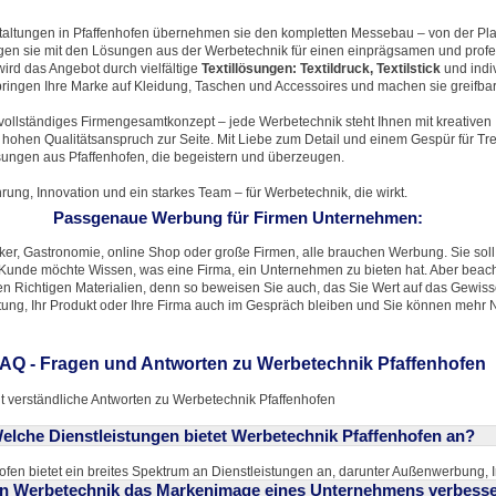
taltungen in Pfaffenhofen übernehmen sie den kompletten Messebau – von der Pla
en sie mit den Lösungen aus der Werbetechnik für einen einprägsamen und profe
wird das Angebot durch vielfältige
Textillösungen: Textildruck, Textilstick
und indiv
ringen Ihre Marke auf Kleidung, Taschen und Accessoires und machen sie greifbar
vollständiges Firmengesamtkonzept – jede Werbetechnik steht Ihnen mit kreativen 
ohen Qualitätsanspruch zur Seite. Mit Liebe zum Detail und einem Gespür für Tre
ngen aus Pfaffenhofen, die begeistern und überzeugen.
hrung, Innovation und ein starkes Team – für Werbetechnik, die wirkt.
Passgenaue Werbung für Firmen Unternehmen:
ker, Gastronomie, online Shop oder große Firmen, alle brauchen Werbung. Sie sol
r Kunde möchte Wissen, was eine Firma, ein Unternehmen zu bieten hat. Aber beach
n Richtigen Materialien, denn so beweisen Sie auch, das Sie Wert auf das Gewis
istung, Ihr Produkt oder Ihre Firma auch im Gespräch bleiben und Sie können meh
AQ - Fragen und Antworten zu Werbetechnik Pfaffenhofen
t verständliche Antworten zu Werbetechnik Pfaffenhofen
elche Dienstleistungen bietet Werbetechnik Pfaffenhofen an?
ofen bietet ein breites Spektrum an Dienstleistungen an, darunter Außenwerbung,
n Werbetechnik das Markenimage eines Unternehmens verbess
Autofolierung. Sie gestalten großflächige Leuchtkästen, edle 3D Buchstaben und k