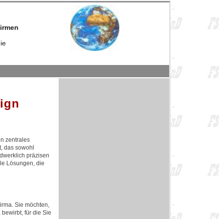
firmen
ie
sign
in zentrales
t, das sowohl
ndwerklich präzisen
lle Lösungen, die
Firma. Sie möchten,
ewirbt, für die Sie