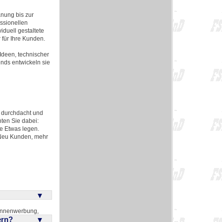
nung bis zur
ssionellen
iduell gestaltete
 für Ihre Kunden.
Ideen, technischer
nds entwickeln sie
l durchdacht und
ten Sie dabei:
se Etwas legen.
r Neu Kunden, mehr
 Innenwerbung,
ern?
reative