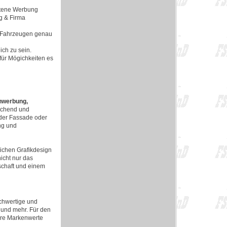
ittene Werbung
g & Firma
d Fahrzeugen genau
ich zu sein.
 für Mögichkeiten es
nwerbung,
echend und
 der Fassade oder
ng und
ichen Grafikdesign
icht nur das
schaft und einem
hochwertige und
 und mehr. Für den
Ihre Markenwerte