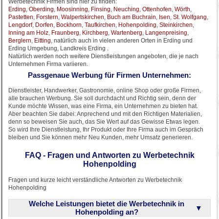
Werbetechnik Firmen sind hier zu finden:
Erding
,
Oberding
,
Moosinning
,
Finsing
,
Neuching
,
Ottenhofen
,
Wörth
,
Pastetten
,
Forstern
,
Walpertskirchen
,
Buch am Buchrain
,
Isen
,
St. Wolfgang
,
Lengdorf
,
Dorfen
,
Bockhorn
,
Taufkirchen
,
Hohenpolding
,
Steinkirchen
,
Inning am Holz
,
Fraunberg
,
Kirchberg
,
Wartenberg
,
Langenpreising
,
Berglern
,
Eitting
, natürlich auch in vielen anderen Orten in Erding und
Erding Umgebung, Landkreis Erding .
Natürlich werden noch weitere Dienstleistungen angeboten, die je nach
Unternehmen Firma variieren.
Passgenaue Werbung für Firmen Unternehmen:
Dienstleister, Handwerker, Gastronomie, online Shop oder große Firmen,
alle brauchen Werbung. Sie soll durchdacht und Richtig sein, denn der
Kunde möchte Wissen, was eine Firma, ein Unternehmen zu bieten hat.
Aber beachten Sie dabei: Anprechend und mit den Richtigen Materialien,
denn so beweisen Sie auch, das Sie Wert auf das Gewisse Etwas legen.
So wird Ihre Dienstleistung, Ihr Produkt oder Ihre Firma auch im Gespräch
bleiben und Sie können mehr Neu Kunden, mehr Umsatz generieren.
FAQ - Fragen und Antworten zu Werbetechnik
Hohenpolding
Fragen und kurze leicht verständliche Antworten zu Werbetechnik
Hohenpolding
Welche Leistungen bietet die Werbetechnik in
Hohenpolding an?