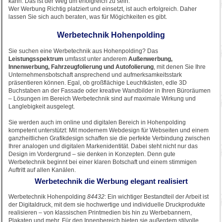
kann. Das ist der Weg um erfolgreich zu sein.
Wer Werbung Richtig platziert und einsetzt, ist auch erfolgreich. Daher
lassen Sie sich auch beraten, was für Mögichkeiten es gibt.
Werbetechnik Hohenpolding
Sie suchen eine Werbetechnik aus Hohenpolding? Das
Leistungsspektrum
umfasst unter anderem
Außenwerbung,
Innenwerbung, Fahrzeugfolierung und Autofolierung
, mit denen Sie Ihre
Unternehmensbotschaft ansprechend und aufmerksamkeitsstark
präsentieren können. Egal, ob großflächige Leuchtkästen, edle 3D
Buchstaben an der Fassade oder kreative Wandbilder in Ihren Büroräumen
– Lösungen im Bereich Werbetechnik sind auf maximale Wirkung und
Langlebigkeit ausgelegt.
Sie werden auch im online und digitalen Bereich in Hohenpolding
kompetent unterstützt: Mit modernem Webdesign für Webseiten und einem
ganzheitlichen Grafikdesign schaffen sie die perfekte Verbindung zwischen
Ihrer analogen und digitalen Markenidentität. Dabei steht nicht nur das
Design im Vordergrund – sie denken in Konzepten. Denn gute
Werbetechnik beginnt bei einer klaren Botschaft und einem stimmigen
Auftritt auf allen Kanälen.
Werbetechnik die Werbung elegant realisiert
Werbetechnik Hohenpolding
84432
: Ein wichtiger Bestandteil der Arbeit ist
der Digitaldruck, mit dem sie hochwertige und individuelle Druckprodukte
realisieren – von klassischen Printmedien bis hin zu Werbebannern,
Plakaten und mehr. Für den Innenbereich bieten sie außerdem stilvolle