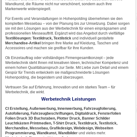
Wandkunst, die Räume nicht nur verschönert, sondern auch Ihre
Markenwerte widerspiegelt.
Für Events und Veranstaltungen in Hohenpolding übernehmen sie den
kompletten Messebau – von der Planung bis zur Umsetzung. Dabei sorgen
sie mit den Lösungen aus der Werbetechnik für einen einprägsamen und
professionellen Messeauftritt. Ergänzt wird das Angebot durch vielfältige
Textillösungen: Textildruck, Textilstick
und individuell gestaltete
Merchandise-Artikel
bringen Ihre Marke auf Kleidung, Taschen und
Accessoires und machen sie greifbar für Ihre Kunden.
Ob Einzelauftrag oder vollständiges Firmengesamtkonzept – jede
Werbetechnik steht Ihnen mit kreativen Ideen, technischer Kompetenz und
einem hohen Qualitätsanspruch zur Seite. Mit Liebe zum Detail und einem
Gespür für Trends entwickeln sie maßgeschneiderte Lösungen
Hohenpolding, die begeistern und überzeugen.
Vertrauen Sie auf Erfahrung, Innovation und ein starkes Team – für
Werbetechnik, die wirkt.
Werbetechnik Leistungen
CI Erstellung, Außenwerbung, Innenwerbung, Fahrzeugfolierung,
Autofolierung, Fahrzeugbeschriftungen, Digitaldruck, Fensterfolien
Folien Druck 3D Buchstaben, Plotter Druck, Banner Schilder
Leuchtkästen Printmedien, T-Shirt Druck, Textildruck, Textilstick,
Merchandise, Messebau, Grafikdesign, Webdesign, Webseiten
Programmierung, Wandkunst, Wandbilder
und vieles mehr.