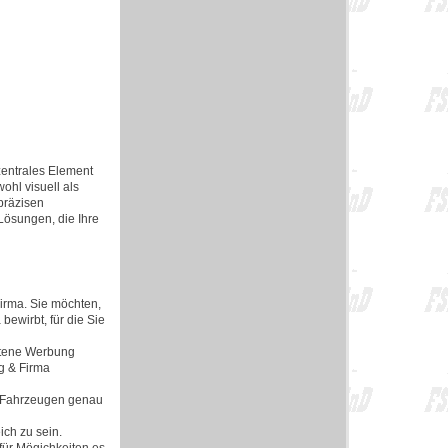
zentrales Element
ohl visuell als
 präzisen
Lösungen, die Ihre
Firma. Sie möchten,
ewirbt, für die Sie
ittene Werbung
g & Firma
d Fahrzeugen genau
ich zu sein.