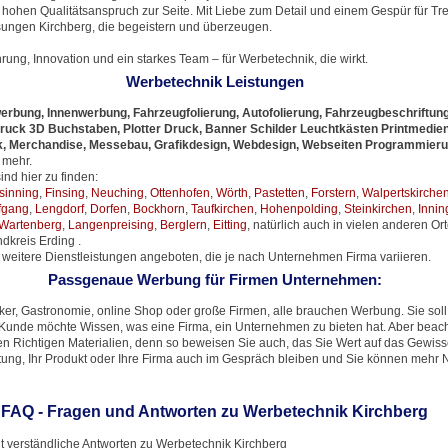
ohen Qualitätsanspruch zur Seite. Mit Liebe zum Detail und einem Gespür für Tre
ungen Kirchberg, die begeistern und überzeugen.
hrung, Innovation und ein starkes Team – für Werbetechnik, die wirkt.
Werbetechnik Leistungen
erbung, Innenwerbung, Fahrzeugfolierung, Autofolierung, Fahrzeugbeschriftung
Druck 3D Buchstaben, Plotter Druck, Banner Schilder Leuchtkästen Printmedien,
tick, Merchandise, Messebau, Grafikdesign, Webdesign, Webseiten Programmier
 mehr.
nd hier zu finden:
sinning
,
Finsing
,
Neuching
,
Ottenhofen
,
Wörth
,
Pastetten
,
Forstern
,
Walpertskirche
lfgang
,
Lengdorf
,
Dorfen
,
Bockhorn
,
Taufkirchen
,
Hohenpolding
,
Steinkirchen
,
Innin
Wartenberg
,
Langenpreising
,
Berglern
,
Eitting
, natürlich auch in vielen anderen Or
dkreis Erding .
 weitere Dienstleistungen angeboten, die je nach Unternehmen Firma variieren.
Passgenaue Werbung für Firmen Unternehmen:
ker, Gastronomie, online Shop oder große Firmen, alle brauchen Werbung. Sie sol
r Kunde möchte Wissen, was eine Firma, ein Unternehmen zu bieten hat. Aber beach
n Richtigen Materialien, denn so beweisen Sie auch, das Sie Wert auf das Gewis
istung, Ihr Produkt oder Ihre Firma auch im Gespräch bleiben und Sie können meh
FAQ - Fragen und Antworten zu Werbetechnik Kirchberg
t verständliche Antworten zu Werbetechnik Kirchberg