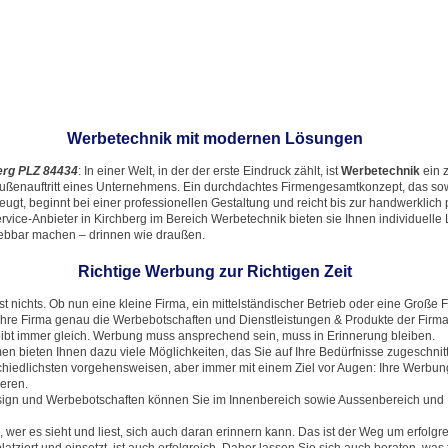
Werbetechnik mit modernen Lösungen
erg PLZ 84434
: In einer Welt, in der der erste Eindruck zählt, ist
Werbetechnik
ein 
Außenauftritt eines Unternehmens. Ein durchdachtes Firmengesamtkonzept, das sow
eugt, beginnt bei einer professionellen Gestaltung und reicht bis zur handwerklich
rvice-Anbieter in Kirchberg im Bereich Werbetechnik bieten sie Ihnen individuelle 
lebbar machen – drinnen wie draußen.
Richtige Werbung zur Richtigen Zeit
 nichts. Ob nun eine kleine Firma, ein mittelständischer Betrieb oder eine Große 
hre Firma genau die Werbebotschaften und Dienstleistungen & Produkte der Firma b
eibt immer gleich. Werbung muss ansprechend sein, muss in Erinnerung bleiben.
n bieten Ihnen dazu viele Möglichkeiten, das Sie auf Ihre Bedürfnisse zugeschn
hiedlichsten vorgehensweisen, aber immer mit einem Ziel vor Augen: Ihre Werbun
ieren.
esign und Werbebotschaften können Sie im Innenbereich sowie Aussenbereich un
wer es sieht und liest, sich auch daran erinnern kann. Das ist der Weg um erfolgre