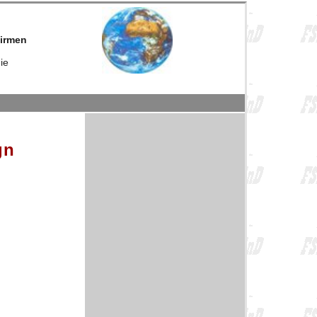
firmen
ie
gn