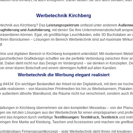
atziert und einsetzt, ist auch erfolgreich. Daher lassen Sie sich auch beraten, was
Werbetechnik Kirchberg
etechnik aus Kirchberg? Das
Leistungsspektrum
umfasst unter anderem
Außenwe
ugfolierung und Autofolierung
, mit denen Sie Ihre Unternehmensbotschaft anspr
präsentieren können. Egal, ob großflächige Leuchtkästen, edle 3D Buchstaben an
n Ihren Büroräumen – Lösungen im Bereich Werbetechnik sind auf maximale Wirku
t.
ine und digitalen Bereich in Kirchberg kompetent unterstützt: Mit modernem Webd
anzheitlichen Grafikdesign schaffen sie die perfekte Verbindung zwischen Ihrer 
tät. Dabei steht nicht nur das Design im Vordergrund – sie denken in Konzepten. D
ei einer klaren Botschaft und einem stimmigen Auftritt auf allen Kanälen.
Werbetechnik die Werbung elegant realisiert
rg
84434
: Ein wichtiger Bestandteil der Arbeit ist der Digitaldruck, mit dem sie hoc
ukte realisieren – von klassischen Printmedien bis hin zu Werbebannern, Plakaten
ie außerdem stilvolle Wandkunst, die Räume nicht nur verschönert, sondern auch 
taltungen in Kirchberg übernehmen sie den kompletten Messebau – von der Planun
en sie mit den Lösungen aus der Werbetechnik für einen einprägsamen und profe
wird das Angebot durch vielfältige
Textillösungen: Textildruck, Textilstick
und indiv
ringen Ihre Marke auf Kleidung, Taschen und Accessoires und machen sie greifbar
vollständiges Firmengesamtkonzept – jede Werbetechnik steht Ihnen mit kreativen 