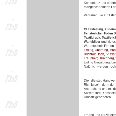
Kompetenz und einem h
maßgeschneiderte Lös
Vertrauen Sie auf Erfa
CI Erstellung, Außenw
Fensterfolien Folien 
Textildruck, Textils
Wandbilder
und vieles
Werbetechnik Firmen si
Erding
,
Oberding
,
Moo
Buchrain
,
Isen
,
St. Wo
Fraunberg
,
Kirchberg
,
Erding Umgebung, Lan
Natürlich werden noch
Dienstleister, Handwer
Richtig sein, denn de
Anprechend und mit de
So wird Ihre Dienstle
Umsatz generieren.
Fragen und kurze leich