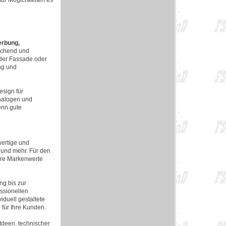
 für Mögichkeiten es
rbung,
echend und
 der Fassade oder
ng und
esign für
analogen und
enn gute
hwertige und
 und mehr. Für den
Ihre Markenwerte
g bis zur
ssionellen
iduell gestaltete
 für Ihre Kunden.
Ideen, technischer