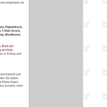
nds entwickeln sie
en, Digitaldruck,
 T-Shirt Druck,
ung, Wandkunst,
n
,
Buch am
g am Holz
,
ten in Erding und
l durchdacht und
ten Sie dabei:
se Etwas legen.
r Neu Kunden, mehr