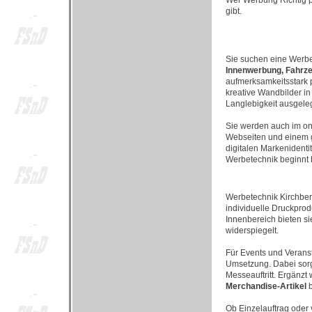
Wer Werbung Richtig pl
gibt.
Sie suchen eine Werb
Innenwerbung, Fahrze
aufmerksamkeitsstark 
kreative Wandbilder i
Langlebigkeit ausgeleg
Sie werden auch im onl
Webseiten und einem g
digitalen Markenidenti
Werbetechnik beginnt b
Werbetechnik Kirchbe
individuelle Druckprod
Innenbereich bieten s
widerspiegelt.
Für Events und Verans
Umsetzung. Dabei sorg
Messeauftritt. Ergänzt 
Merchandise-Artikel
b
Ob Einzelauftrag oder 