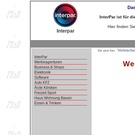
Das
InterPar ist für 
Hier finden S
Interpar
Werbetechni
Sie sind hier :
InterPar
Wer
Werbeagenturen
Business & Shops
Elektronik
Software
Auto KFZ
Ärzte Kliniken
Freizeit Sport
Haus Wohnung Bauen
Essen & Trinken