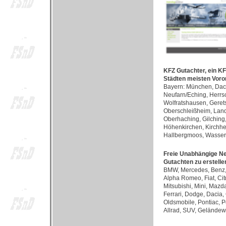
KFZ Gutachter, ein K
Städten meisten Voro
Bayern: München, Dach
Neufarn/Eching, Herrsc
Wolfratshausen, Gerets
Oberschleißheim, Lands
Oberhaching, Gilching
Höhenkirchen, Kirchhei
Hallbergmoos, Wasserb
Freie Unabhängige Ne
Gutachten zu erstelle
BMW, Mercedes, Benz, 
Alpha Romeo, Fiat, Cit
Mitsubishi, Mini, Mazd
Ferrari, Dodge, Dacia, 
Oldsmobile, Pontiac, P
Allrad, SUV, Geländew