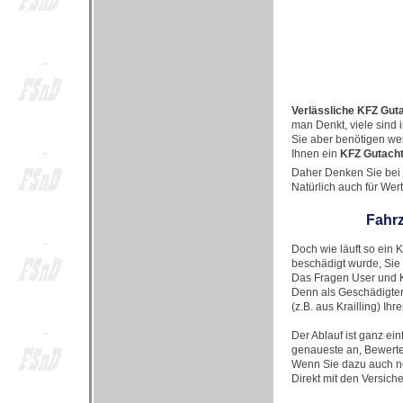
Verlässliche KFZ Guta
man Denkt, viele sind
Sie aber benötigen wen
Ihnen ein
KFZ Gutach
Daher Denken Sie bei 
Natürlich auch für We
Fahrz
Doch wie läuft so ein
beschädigt wurde, Sie
Das Fragen User und K
Denn als Geschädigter
(z.B. aus Krailling) Ih
Der Ablauf ist ganz ei
genaueste an, Bewertet
Wenn Sie dazu auch no
Direkt mit den Versich