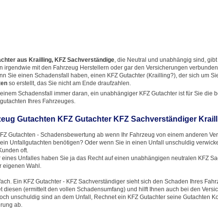
chter aus Krailling, KFZ Sachverständige
, die Neutral und unabhängig sind, gibt 
 in irgendwie mit den Fahrzeug Herstellern oder gar den Versicherungen verbunden
n Sie einen Schadensfall haben, einen KFZ Gutachter (Krailling?), der sich um Si
ten
so erstellt, das Sie nicht am Ende draufzahlen.
einem Schadensfall immer daran, ein unabhängiger KFZ Gutachter ist für Sie die 
rtgutachten Ihres Fahrzeuges.
eug Gutachten KFZ Gutachter KFZ Sachverständiger Kraill
 KFZ Gutachten - Schadensbewertung ab wenn Ihr Fahrzeug von einem anderen Ve
 ein Unfallgutachten benötigen? Oder wenn Sie in einen Unfall unschuldig verwick
unden oft.
 eines Unfalles haben Sie ja das Recht auf einen unabhängigen neutralen KFZ S
rer eigenen Wahl.
nfach. Ein KFZ Gutachter - KFZ Sachverständiger sieht sich den Schaden Ihres Fah
 diesen (ermittelt den vollen Schadensumfang) und hilft Ihnen auch bei den Versi
ch unschuldig sind an dem Unfall, Rechnet ein KFZ Gutachter seine Gutachten Ko
erung ab.