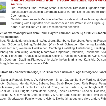
Transport Logistik Medizinische Transporte Luftfrachttransporte Münc
Ambrus
Die Transport Firma Translog Ambrus München, Direkt am Flughafen Münc
fährt täglich viele Ziele in Bayern an. Dabei werden kleine und große Tran
übernommen.
Natürlich werden auch Medizinische Transporte und Luftfrachttransport
Lieferung vom Flughafen bis zum einchecken der Waren in ein Flugzeug. 
dabei auch mit den Zoll und Frachtpapieren geholfen.
FZ Sachverständiger aus dem Raum Bayern kann Ihr Fahrzeug für KFZ Gutachte
rt Besichtigen
:
au, Fürstenfeldbruck, Ismaning, Augsburg, Starnberg, Ebersberg, Freising, Regen
hing, Gröbenzell, Erding, Taufkirchen (Vils), Markt Schwaben, Germering, Landshu
ried, Aichach, Weilheim, Holzkirchen, Garching, Gräfelfing, Unterföhring,
Krailling
berg am Lech, Alling, Weßling Moorenweis Ingolstadt, Mühldorf, Rosenheim, Strau
, Poing Penzberg, Traunstein, Miesbach, Olching, Puchheim, Aschheim, Aying, Neu
m, Ottobrunn, Daglfing, Planegg, Unterpfaffenhofen, Martinsried, Karlsfeld, Deise
urg, Nürnberg und viele weitere Orte.
utrale KFZ Sachverständige, KFZ Gutachter sind in der Lage für folgende Fahr
n
:
Daimler, Renault, Skoda, VW Volkswagen, Smart, Jaguar, Bentley, Ford, Audi, Opel
roën, Daihatsu, Honda, Volvo, Subaru, Seat, Saab, Rover, Jeep, Rolls Royce, Peug
a, Maserati, Lotus, Lincoln, Lexus, Land Rover, Lancia, Lada, Kia, Lamborghini, K
Cadillac, Buick, Bugatti, Aston Martin, Alpina, Crysler, Chevrolet, Corvette, Daewo
orsche, Suzuki, Vauxhall, Abarth, Iveco, VW Käfer, Land Cruiser, Range Rover, Aut
agen, Sportwagen, Familenwagen, Hybrid, Elektrofahrzeuge und viele andere Fah