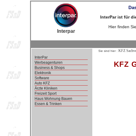
Das
InterPar ist für 
Hier finden S
Interpar
KFZ Sachve
Sie sind hier :
InterPar
KFZ G
Werbeagenturen
Business & Shops
Elektronik
Software
Auto KFZ
Ärzte Kliniken
Freizeit Sport
Haus Wohnung Bauen
Essen & Trinken