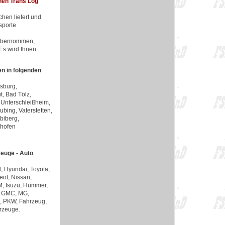
hen Trans Log
hen liefert und
sporte
e übernommen,
Es wird Ihnen
n in folgenden
sburg,
t, Bad Tölz,
, Unterschleißheim,
bing, Vaterstetten,
biberg,
nhofen
zeuge - Auto
, Hyundai, Toyota,
eot, Nissan,
TM, Isuzu, Hummer,
o, GMC, MG,
o, PKW, Fahrzeug,
rzeuge.