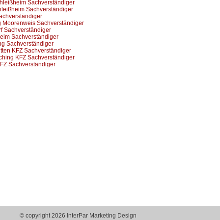
hleißheim Sachverständiger
hleißheim Sachverständiger
Sachverständiger
g Moorenweis Sachverständiger
f Sachverständiger
eim Sachverständiger
ng Sachverständiger
etten KFZ Sachverständiger
ching KFZ Sachverständiger
KFZ Sachverständiger
© copyright 2026 InterPar Marketing Design