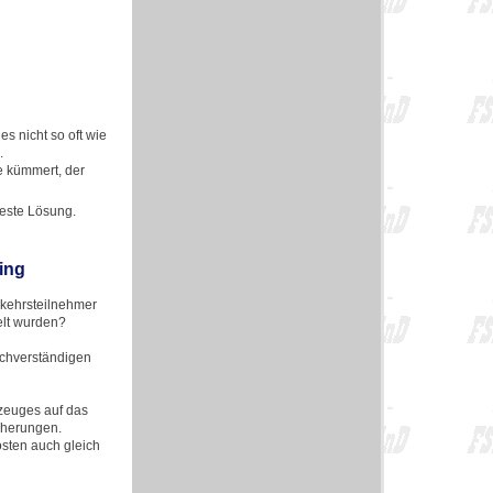
es nicht so oft wie
.
e kümmert, der
beste Lösung.
ing
rkehrsteilnehmer
elt wurden?
achverständigen
rzeuges auf das
cherungen.
sten auch gleich