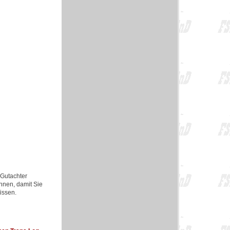
Gutachter
nnen, damit Sie
issen.