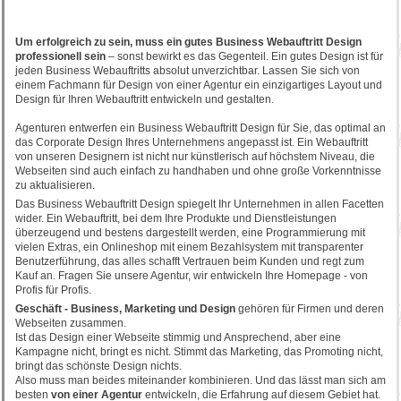
Um erfolgreich zu sein, muss ein gutes Business Webauftritt Design
professionell sein
– sonst bewirkt es das Gegenteil. Ein gutes Design ist für
jeden Business Webauftritts absolut unverzichtbar. Lassen Sie sich von
einem Fachmann für Design von einer Agentur ein einzigartiges Layout und
Design für Ihren Webauftritt entwickeln und gestalten.
Agenturen entwerfen ein Business Webauftritt Design für Sie, das optimal an
das Corporate Design Ihres Unternehmens angepasst ist. Ein Webauftritt
von unseren Designern ist nicht nur künstlerisch auf höchstem Niveau, die
Webseiten sind auch einfach zu handhaben und ohne große Vorkenntnisse
zu aktualisieren.
Das Business Webauftritt Design spiegelt Ihr Unternehmen in allen Facetten
wider. Ein Webauftritt, bei dem Ihre Produkte und Dienstleistungen
überzeugend und bestens dargestellt werden, eine Programmierung mit
vielen Extras, ein Onlineshop mit einem Bezahlsystem mit transparenter
Benutzerführung, das alles schafft Vertrauen beim Kunden und regt zum
Kauf an. Fragen Sie unsere Agentur, wir entwickeln Ihre Homepage - von
Profis für Profis.
Geschäft - Business, Marketing und Design
gehören für Firmen und deren
Webseiten zusammen.
Ist das Design einer Webseite stimmig und Ansprechend, aber eine
Kampagne nicht, bringt es nicht. Stimmt das Marketing, das Promoting nicht,
bringt das schönste Design nichts.
Also muss man beides miteinander kombinieren. Und das lässt man sich am
besten
von einer Agentur
entwickeln, die Erfahrung auf diesem Gebiet hat.