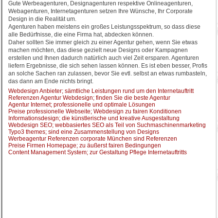
Gute Werbeagenturen, Designagenturen respektive Onlineagenturen,
Webagenturen, Internetagenturen setzen Ihre Wünsche, Ihr Corporate
Design in die Realität um.
Agenturen haben meistens ein großes Leistungsspektrum, so dass diese
alle Bedürfnisse, die eine Firma hat, abdecken können.
Daher sollten Sie immer gleich zu einer Agentur gehen, wenn Sie etwas
machen möchten, das diese gezielt neue Designs oder Kampagnen
erstellen und Ihnen dadurch natürlich auch viel Zeit ersparen. Agenturen
liefern Ergebnisse, die sich sehen lassen können. Es ist eben besser, Profis
an solche Sachen ran zulassen, bevor Sie evtl. selbst an etwas rumbasteln,
das dann am Ende nichts bringt.
Webdesign Anbieter; sämtliche Leistungen rund um den Internetauftritt
Referenzen Agentur Webdesign; finden Sie die beste Agentur
Agentur Internet; professionelle und optimale Lösungen
Preise professionelle Webseite; Webdesign zu fairen Konditionen
Informationsdesign; die künstlerische und kreative Ausgestaltung
Webdesign SEO; webbasiertes SEO als Teil von Suchmaschinenmarketing
Typo3 themes; sind eine Zusammenstellung von Designs
Werbeagentur Referenzen corporate München sind Referenzen
Preise Firmen Homepage; zu äußerst fairen Bedingungen
Content Management System; zur Gestaltung Pflege Internetauftritts