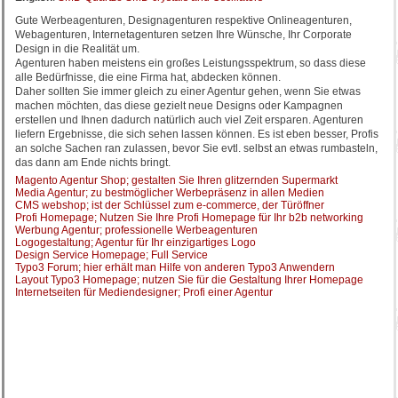
Gute Werbeagenturen, Designagenturen respektive Onlineagenturen,
Webagenturen, Internetagenturen setzen Ihre Wünsche, Ihr Corporate
Design in die Realität um.
Agenturen haben meistens ein großes Leistungsspektrum, so dass diese
alle Bedürfnisse, die eine Firma hat, abdecken können.
Daher sollten Sie immer gleich zu einer Agentur gehen, wenn Sie etwas
machen möchten, das diese gezielt neue Designs oder Kampagnen
erstellen und Ihnen dadurch natürlich auch viel Zeit ersparen. Agenturen
liefern Ergebnisse, die sich sehen lassen können. Es ist eben besser, Profis
an solche Sachen ran zulassen, bevor Sie evtl. selbst an etwas rumbasteln,
das dann am Ende nichts bringt.
Magento Agentur Shop; gestalten Sie Ihren glitzernden Supermarkt
Media Agentur; zu bestmöglicher Werbepräsenz in allen Medien
CMS webshop; ist der Schlüssel zum e-commerce, der Türöffner
Profi Homepage; Nutzen Sie Ihre Profi Homepage für Ihr b2b networking
Werbung Agentur; professionelle Werbeagenturen
Logogestaltung; Agentur für Ihr einzigartiges Logo
Design Service Homepage; Full Service
Typo3 Forum; hier erhält man Hilfe von anderen Typo3 Anwendern
Layout Typo3 Homepage; nutzen Sie für die Gestaltung Ihrer Homepage
Internetseiten für Mediendesigner; Profi einer Agentur