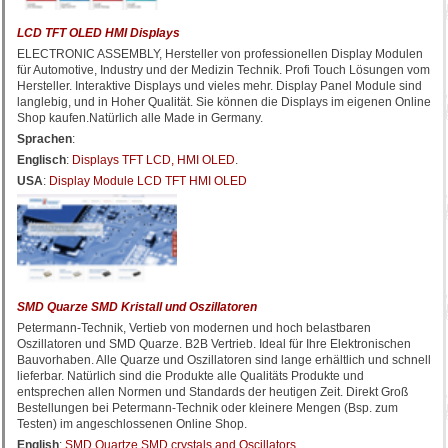
LCD TFT OLED HMI Displays
ELECTRONIC ASSEMBLY, Hersteller von professionellen Display Modulen
für Automotive, Industry und der Medizin Technik. Profi Touch Lösungen vom
Hersteller. Interaktive Displays und vieles mehr. Display Panel Module sind
langlebig, und in Hoher Qualität. Sie können die Displays im eigenen Online
Shop kaufen.Natürlich alle Made in Germany.
Sprachen
:
Englisch
:
Displays TFT LCD, HMI OLED
.
USA
:
Display Module LCD TFT HMI OLED
SMD Quarze SMD Kristall und Oszillatoren
Petermann-Technik, Vertieb von modernen und hoch belastbaren
Oszillatoren und SMD Quarze. B2B Vertrieb. Ideal für Ihre Elektronischen
Bauvorhaben. Alle Quarze und Oszillatoren sind lange erhältlich und schnell
lieferbar. Natürlich sind die Produkte alle Qualitäts Produkte und
entsprechen allen Normen und Standards der heutigen Zeit. Direkt Groß
Bestellungen bei Petermann-Technik oder kleinere Mengen (Bsp. zum
Testen) im angeschlossenen Online Shop.
English
:
SMD Quartze SMD crystals and Oscillators