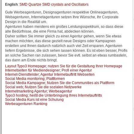
English
:
SMD Quartze SMD crystals and Oscillators
Gute Werbeagenturen, Designagenturen respektive Onlineagenturen,
Webagenturen, Internetagenturen setzen Ihre Wünsche, Ihr Corporate
Design in die Realität um.
Agenturen haben meistens ein großes Leistungsspektrum, so dass diese
alle Bedürfnisse, die eine Firma hat, abdecken können.
Daher sollten Sie immer gleich zu einer Agentur gehen, wenn Sie etwas
machen möchten, das diese gezielt neue Designs oder Kampagnen
erstellen und Ihnen dadurch natürlich auch viel Zeit ersparen. Agenturen
liefern Ergebnisse, die sich sehen lassen können. Es ist eben besser, Profis
an solche Sachen ran zulassen, bevor Sie evtl. selbst an etwas rumbasteln,
das dann am Ende nichts bringt.
Layout Typo3 Homepage; nutzen Sie für die Gestaltung Ihrer Homepage
Internetseiten für Mediendesigner; Profi einer Agentur
Internet-Dienstleister; Agentur Internetauftritt Webseiten
Social Media monitoring; Plattformen
Social Media Kampagne; Nutzen Sie die Communities als Plattform
Social web; Nutzen Sie die sozialen Netzwerke
Internetmarketing Agentur; Werbeagentur
Typo3 hosting; heißt die Unterbringung Ihres Internetauftritts
Social Media Kurs ist eine Schulung
Werbeagenturen Ranking