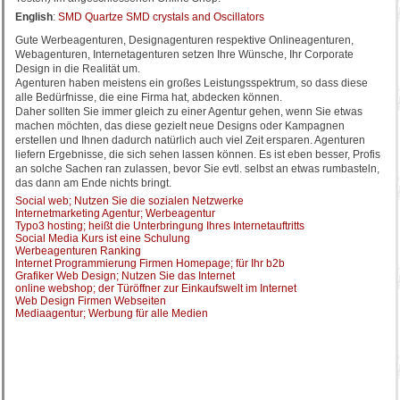
English
:
SMD Quartze SMD crystals and Oscillators
Gute Werbeagenturen, Designagenturen respektive Onlineagenturen,
Webagenturen, Internetagenturen setzen Ihre Wünsche, Ihr Corporate
Design in die Realität um.
Agenturen haben meistens ein großes Leistungsspektrum, so dass diese
alle Bedürfnisse, die eine Firma hat, abdecken können.
Daher sollten Sie immer gleich zu einer Agentur gehen, wenn Sie etwas
machen möchten, das diese gezielt neue Designs oder Kampagnen
erstellen und Ihnen dadurch natürlich auch viel Zeit ersparen. Agenturen
liefern Ergebnisse, die sich sehen lassen können. Es ist eben besser, Profis
an solche Sachen ran zulassen, bevor Sie evtl. selbst an etwas rumbasteln,
das dann am Ende nichts bringt.
Social web; Nutzen Sie die sozialen Netzwerke
Internetmarketing Agentur; Werbeagentur
Typo3 hosting; heißt die Unterbringung Ihres Internetauftritts
Social Media Kurs ist eine Schulung
Werbeagenturen Ranking
Internet Programmierung Firmen Homepage; für Ihr b2b
Grafiker Web Design; Nutzen Sie das Internet
online webshop; der Türöffner zur Einkaufswelt im Internet
Web Design Firmen Webseiten
Mediaagentur; Werbung für alle Medien