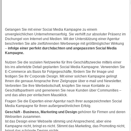
Gelangen Sie mit einer Social Media Kampagne zu einem
unvergleichlichen Unternehmenserfolg. Sie verhilft zur absoluter Präsenz im
Dschungel von Internet und Medien. Mit der Unterstützung einer Agentur
beschreiten Sie alle zielführenden Werbewege mit größtmöglicher Wirkung
–
infolge einer perfekt durchdachten und angepassten Social Media
Kampagne.
Nutzen Sie die sozialen Netzwerke für Ihre Geschäftszwecke mittels einer
bis ins allerletzte Detail geplanten Social Media Kampagne. Verwenden Sie
E-Commerce als Basis für Folgegeschäfte, fördern Sie Ihr Image und
festigen Sie Ihr Corporate Design. Mit einer solchen Kampagne gelingt
Ihnen die genaue Ansprache Ihrer Zielgruppe über e-mail und Newsletter.
Verbreiten Sie Ihre Werbebotschaft, knüpfen Sie neue Kontakte zu
Geschäftspartnern und generieren Sie neue Kunden über Communities –
und das alles per einfachem Mausklick.
Fragen Sie die Experten einer Agentur nach Ihrer ausgezeichneten Social
Media Kampagne für Ihren außergewöhnlichen Erfolg.
Geschäft - Business, Marketing und Design
gehören für Firmen und deren
Webseiten zusammen.
Ist das Design einer Webseite stimmig und Ansprechend, aber eine
Kampagne nicht, bringt es nicht. Stimmt das Marketing, das Promoting nicht,
bringt das schönste Design nichts.