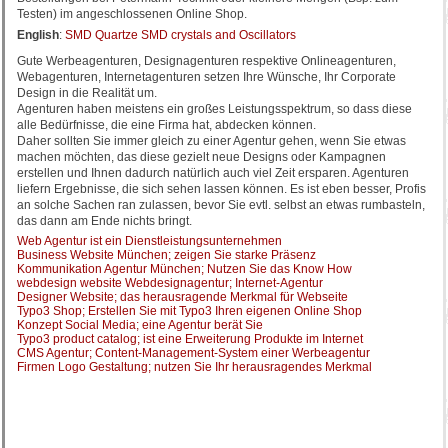
Testen) im angeschlossenen Online Shop.
English
:
SMD Quartze SMD crystals and Oscillators
Gute Werbeagenturen, Designagenturen respektive Onlineagenturen,
Webagenturen, Internetagenturen setzen Ihre Wünsche, Ihr Corporate
Design in die Realität um.
Agenturen haben meistens ein großes Leistungsspektrum, so dass diese
alle Bedürfnisse, die eine Firma hat, abdecken können.
Daher sollten Sie immer gleich zu einer Agentur gehen, wenn Sie etwas
machen möchten, das diese gezielt neue Designs oder Kampagnen
erstellen und Ihnen dadurch natürlich auch viel Zeit ersparen. Agenturen
liefern Ergebnisse, die sich sehen lassen können. Es ist eben besser, Profis
an solche Sachen ran zulassen, bevor Sie evtl. selbst an etwas rumbasteln,
das dann am Ende nichts bringt.
Web Agentur ist ein Dienstleistungsunternehmen
Business Website München; zeigen Sie starke Präsenz
Kommunikation Agentur München; Nutzen Sie das Know How
webdesign website Webdesignagentur; Internet-Agentur
Designer Website; das herausragende Merkmal für Webseite
Typo3 Shop; Erstellen Sie mit Typo3 Ihren eigenen Online Shop
Konzept Social Media; eine Agentur berät Sie
Typo3 product catalog; ist eine Erweiterung Produkte im Internet
CMS Agentur; Content-Management-System einer Werbeagentur
Firmen Logo Gestaltung; nutzen Sie Ihr herausragendes Merkmal