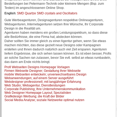
Bestellungen bei Petermann-Technik oder kleinere Mengen (Bsp. zum
Testen) im angeschlossenen Online Shop.
English
:
SMD Quartze SMD crystals and Oscillators
Gute Werbeagenturen, Designagenturen respektive Onlineagenturen,
Webagenturen, Internetagenturen setzen Ihre Wünsche, Ihr Corporate
Design in die Realität um.
Agenturen haben meistens ein großes Leistungsspektrum, so dass diese
alle Bedürfnisse, die eine Firma hat, abdecken können.
Daher sollten Sie immer gleich zu einer Agentur gehen, wenn Sie etwas
machen möchten, das diese gezielt neue Designs oder Kampagnen
erstellen und Ihnen dadurch natürlich auch viel Zeit ersparen. Agenturen
liefern Ergebnisse, die sich sehen lassen können. Es ist eben besser, Profis
an solche Sachen ran zulassen, bevor Sie evtl. selbst an etwas rumbasteln,
das dann am Ende nichts bringt.
Profi Webseiten Designs Homepage Vorlagen
Firmen Webseite Designer; Gestaltung Ihrer Webseite
mobile Webseiten entwickeln; unverwechselbares Design
Webanwendungen; auf einem Server ausgeführt
Webdesigner professionell; mit langjähriger Erfahrung
Web Studio; Webagentur, Dienstleistungen
Corporate Publishing; Ihre Unternehmenskommunikation
Web Designer Homepage Layout; Spezialisten
Grafikdesign Werbung; die Kraft der Bilder
Social Media Analyse; soziale Netzwerke optimal nutzen