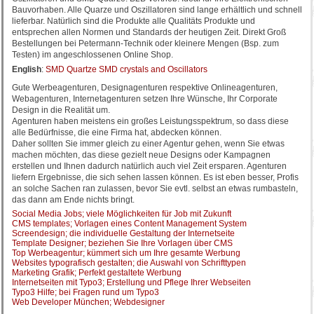
Bauvorhaben. Alle Quarze und Oszillatoren sind lange erhältlich und schnell
lieferbar. Natürlich sind die Produkte alle Qualitäts Produkte und
entsprechen allen Normen und Standards der heutigen Zeit. Direkt Groß
Bestellungen bei Petermann-Technik oder kleinere Mengen (Bsp. zum
Testen) im angeschlossenen Online Shop.
English
:
SMD Quartze SMD crystals and Oscillators
Gute Werbeagenturen, Designagenturen respektive Onlineagenturen,
Webagenturen, Internetagenturen setzen Ihre Wünsche, Ihr Corporate
Design in die Realität um.
Agenturen haben meistens ein großes Leistungsspektrum, so dass diese
alle Bedürfnisse, die eine Firma hat, abdecken können.
Daher sollten Sie immer gleich zu einer Agentur gehen, wenn Sie etwas
machen möchten, das diese gezielt neue Designs oder Kampagnen
erstellen und Ihnen dadurch natürlich auch viel Zeit ersparen. Agenturen
liefern Ergebnisse, die sich sehen lassen können. Es ist eben besser, Profis
an solche Sachen ran zulassen, bevor Sie evtl. selbst an etwas rumbasteln,
das dann am Ende nichts bringt.
Social Media Jobs; viele Möglichkeiten für Job mit Zukunft
CMS templates; Vorlagen eines Content Management System
Screendesign; die individuelle Gestaltung der Internetseite
Template Designer; beziehen Sie Ihre Vorlagen über CMS
Top Werbeagentur; kümmert sich um Ihre gesamte Werbung
Websites typografisch gestalten; die Auswahl von Schrifttypen
Marketing Grafik; Perfekt gestaltete Werbung
Internetseiten mit Typo3; Erstellung und Pflege Ihrer Webseiten
Typo3 Hilfe; bei Fragen rund um Typo3
Web Developer München; Webdesigner