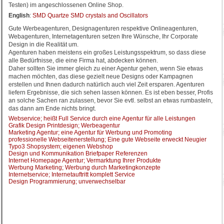
Testen) im angeschlossenen Online Shop.
English
:
SMD Quartze SMD crystals and Oscillators
Gute Werbeagenturen, Designagenturen respektive Onlineagenturen,
Webagenturen, Internetagenturen setzen Ihre Wünsche, Ihr Corporate
Design in die Realität um.
Agenturen haben meistens ein großes Leistungsspektrum, so dass diese
alle Bedürfnisse, die eine Firma hat, abdecken können.
Daher sollten Sie immer gleich zu einer Agentur gehen, wenn Sie etwas
machen möchten, das diese gezielt neue Designs oder Kampagnen
erstellen und Ihnen dadurch natürlich auch viel Zeit ersparen. Agenturen
liefern Ergebnisse, die sich sehen lassen können. Es ist eben besser, Profis
an solche Sachen ran zulassen, bevor Sie evtl. selbst an etwas rumbasteln,
das dann am Ende nichts bringt.
Webservice; heißt Full Service durch eine Agentur für alle Leistungen
Grafik Design Printdesign; Werbeagentur
Marketing Agentur; eine Agentur für Werbung und Promoting
professionelle Webseitenerstellung; Eine gute Webseite erweckt Neugier
Typo3 Shopsystem; eigenen Webshop
Design und Kommunikation Briefpaper Referenzen
Internet Homepage Agentur; Vermarktung Ihrer Produkte
Werbung Marketing; Werbung durch Marketingkonzepte
Internetservice; Internetauftritt komplett Service
Design Programmierung; unverwechselbar