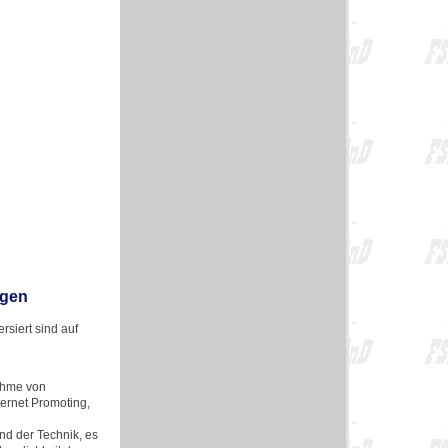
ngen
siert sind auf
ahme von
ternet Promoting,
d der Technik, es