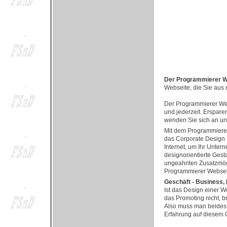
Der Programmierer We
Webseite, die Sie aus 
Der Programmierer Webs
und jederzeit. Erspare
wenden Sie sich an uns
Mit dem Programmierer 
das Corporate Design 
Internet, um Ihr Unter
designorientierte Gest
ungeahnten Zusatzmögl
Programmierer Webseit
Geschäft - Business,
Ist das Design einer W
das Promoting nicht, b
Also muss man beides 
Erfahrung auf diesem G