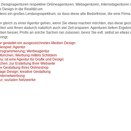
Designagenturen respektive Onlineagenturen, Webagenturen, Internetagenturen s
 Design in die Realität um.
ens ein großes Leistungsspektrum, so dass diese alle Bedürfnisse, die eine Firma
er gleich zu einer Agentur gehen, wenn Sie etwas machen möchten, das diese gezi
en und Ihnen dadurch natürlich auch viel Zeit ersparen. Agenturen liefern Ergebni
eben besser, Profis an solche Sachen ran zulassen, bevor Sie evtl. selbst an etwas
ingt.
r gestaltet ein ausgezeichnetes Medien Design
eispiel; Agentur
rogrammierung; Werbeagentur
 München; Werbung mittels Schildern
; ist eine Agentur für Grafik und Design
hen; zur Erstellung Ihrer Webseite
ie Gestaltung Ihres Onlineshop
ge Design; kreative Gestaltung
Internetwerbung
r; sozialen Netzwerke