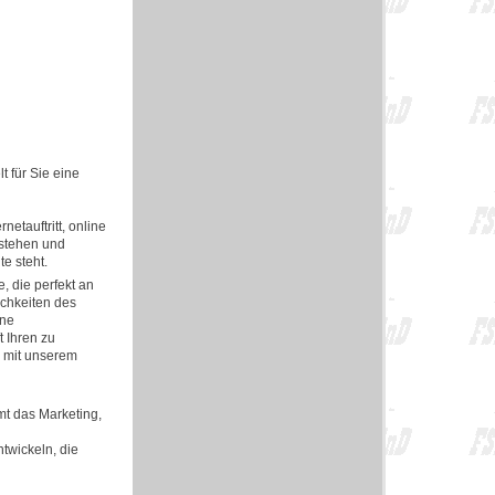
t für Sie eine
etauftritt, online
tstehen und
e steht.
, die perfekt an
ichkeiten des
ine
t Ihren zu
e mit unserem
mt das Marketing,
ntwickeln, die