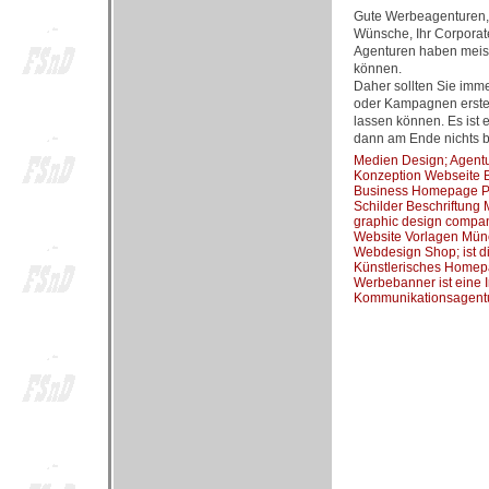
Gute Werbeagenturen, 
Wünsche, Ihr Corporate
Agenturen haben meist
können.
Daher sollten Sie imm
oder Kampagnen erstell
lassen können. Es ist 
dann am Ende nichts br
Medien Design; Agentu
Konzeption Webseite B
Business Homepage P
Schilder Beschriftung
graphic design company
Website Vorlagen Münc
Webdesign Shop; ist d
Künstlerisches Homepa
Werbebanner ist eine 
Kommunikationsagentu