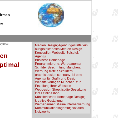
firmen
ie
optimal
Medien Design; Agentur gestaltet ein
ausgezeichnetes Medien Design
Konzeption Webseite Beispiel;
den
Agentur
Business Homepage
ptimal
Programmierung; Werbeagentur
Schilder Beschriftung München;
Werbung mittels Schildern
graphic design company; ist eine
Agentur für Grafik und Design
Website Vorlagen München; zur
Erstellung Ihrer Webseite
Webdesign Shop; ist die Gestaltung
Ihres Onlineshop
Künstlerisches Homepage Design;
kreative Gestaltung
Werbebanner ist eine Internetwerbung
Kommunikationsagentur; sozialen
Netzwerke