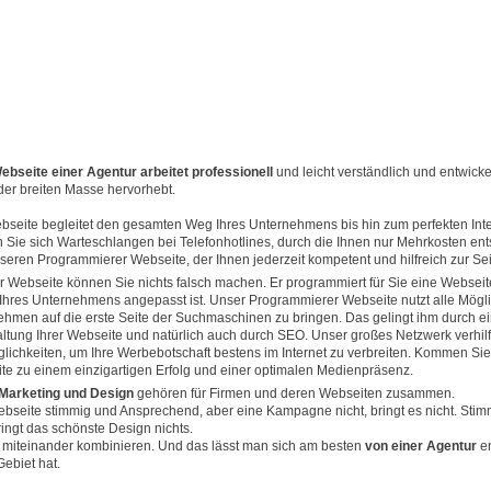
bseite einer Agentur arbeitet professionell
und leicht verständlich und entwickel
der breiten Masse hervorhebt.
eite begleitet den gesamten Weg Ihres Unternehmens bis hin zum perfekten Intern
n Sie sich Warteschlangen bei Telefonhotlines, durch die Ihnen nur Mehrkosten en
eren Programmierer Webseite, der Ihnen jederzeit kompetent und hilfreich zur Seit
Webseite können Sie nichts falsch machen. Er programmiert für Sie eine Webseite
Ihres Unternehmens angepasst ist. Unser Programmierer Webseite nutzt alle Mögl
nehmen auf die erste Seite der Suchmaschinen zu bringen. Das gelingt ihm durch e
altung Ihrer Webseite und natürlich auch durch SEO. Unser großes Netzwerk verhilf
ichkeiten, um Ihre Werbebotschaft bestens im Internet zu verbreiten. Kommen Si
e zu einem einzigartigen Erfolg und einer optimalen Medienpräsenz.
 Marketing und Design
gehören für Firmen und deren Webseiten zusammen.
ebseite stimmig und Ansprechend, aber eine Kampagne nicht, bringt es nicht. Stim
ringt das schönste Design nichts.
miteinander kombinieren. Und das lässt man sich am besten
von einer Agentur
e
ebiet hat.