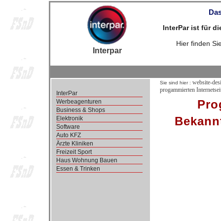
Das
InterPar ist für 
Hier finden S
Interpar
website-des
Sie sind hier :
progammierten Internetsei
InterPar
Pro
Werbeagenturen
Business & Shops
Bekannt
Elektronik
Software
Auto KFZ
Ärzte Kliniken
Freizeit Sport
Haus Wohnung Bauen
Essen & Trinken