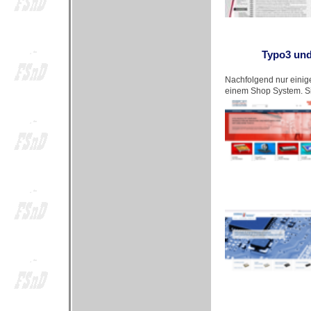
Typo3 und
Nachfolgend nur einige
einem Shop System. Sie