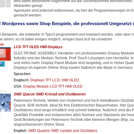
wird dabei besonderer Augenmerk auf die Suchmaschinen freundlichkeit, t
Webseiten gelegt.
Agenturen sind jederzeit willkommen, da hier die Programmierungen im 
gemacht werden.
 Wordpress sowie Shop Beispiele, die professionell Umgesetzt
 Beispiele, die entweder in Typo3 programmiert und realisiert wurden, oder aber 
 sehen, es ist dabei einiges möglich, einiges lässt sich da umsetzen.
LCD TFT OLED HMI Displays
ELECTRONIC ASSEMBLY, Hersteller von professionellen Display Modulen 
Industry und der Medizin Technik. Profi Touch Lösungen vom Hersteller. In
und vieles mehr. Display Panel Module sind langlebig, und in Hoher Quali
Displays im eigenen Online Shop kaufen.Natürlich alle Made in Germany.
Sprachen
:
Englisch
:
Displays TFT LCD, HMI OLED
.
USA
:
Display Module LCD TFT HMI OLED
SMD Quarze SMD Kristall und Oszillatoren
Petermann-Technik, Vertieb von modernen und hoch belastbaren Oszilla
Quarze. B2B Vertrieb. Ideal für Ihre Elektronischen Bauvorhaben. Alle Qu
Oszillatoren sind lange erhältlich und schnell lieferbar. Natürlich sind die 
Qualitäts Produkte und entsprechen allen Normen und Standards der heuti
Groß Bestellungen bei Petermann-Technik oder kleinere Mengen (Bsp. zu
angeschlossenen Online Shop.
English
:
SMD Quartze SMD crystals and Oscillators