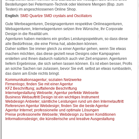
Bestellungen bei Petermann-Technik oder kleinere Mengen (Bsp. zum
Testen) im angeschlossenen Online Shop.
English
:
SMD Quartze SMD crystals and Oscillators
Gute Werbeagenturen, Designagenturen respektive Onlineagenturen,
Webagenturen, Internetagenturen setzen Ihre Wünsche, Ihr Corporate
Design in die Realität um.
Agenturen haben meistens ein großes Leistungsspektrum, so dass diese
alle Bedürfnisse, die eine Firma hat, abdecken können.
Daher sollten Sie immer gleich zu einer Agentur gehen, wenn Sie etwas
machen möchten, das diese gezielt neue Designs oder Kampagnen
erstellen und Ihnen dadurch natürlich auch viel Zeit ersparen. Agenturen
liefern Ergebnisse, die sich sehen lassen können. Es ist eben besser, Profis
an solche Sachen ran zulassen, bevor Sie evtl. selbst an etwas rumbasteln,
das dann am Ende nichts bringt.
Kommunikationsagentur; sozialen Netzwerke
Firmenlogo; finden Sie mit einer Agentur
KFZ Beschriftung; auffallende Beschriftung
Internetgestaltung Webseite; Agentur perfekte Webseite
Business Webauftritt Design ist ein wichtiges Instrument
Webdesign Anbieter; sämtliche Leistungen rund um den Internetauftritt
Referenzen Agentur Webdesign; finden Sie die beste Agentur
Agentur Internet; professionelle und optimale Lösungen
Preise professionelle Webseite; Webdesign zu fairen Konditionen
Informationsdesign; die künstlerische und kreative Ausgestaltung