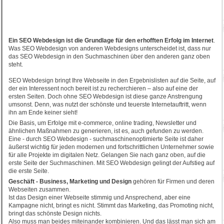
Ein SEO Webdesign ist die Grundlage für den erhofften Erfolg im Internet
.
Was SEO Webdesign von anderen Webdesigns unterscheidet ist, dass nur
das SEO Webdesign in den Suchmaschinen über den anderen ganz oben
steht.
SEO Webdesign bringt Ihre Webseite in den Ergebnislisten auf die Seite, auf
der ein Interessent noch bereit ist zu recherchieren – also auf eine der
ersten Seiten. Doch ohne SEO Webdesign ist diese ganze Anstrengung
umsonst. Denn, was nutzt der schönste und teuerste Internetauftritt, wenn
ihn am Ende keiner sieht!
Die Basis, um Erfolge mit e-commerce, online trading, Newsletter und
ähnlichen Maßnahmen zu generieren, ist es, auch gefunden zu werden.
Eine - durch SEO Webdesign - suchmaschinenoptimierte Seite ist daher
äußerst wichtig für jeden modernen und fortschrittlichen Unternehmer sowie
für alle Projekte im digitalen Netz. Gelangen Sie nach ganz oben, auf die
erste Seite der Suchmaschinen. Mit SEO Webdesign gelingt der Aufstieg auf
die erste Seite.
Geschäft - Business, Marketing und Design
gehören für Firmen und deren
Webseiten zusammen.
Ist das Design einer Webseite stimmig und Ansprechend, aber eine
Kampagne nicht, bringt es nicht. Stimmt das Marketing, das Promoting nicht,
bringt das schönste Design nichts.
Also muss man beides miteinander kombinieren. Und das lässt man sich am