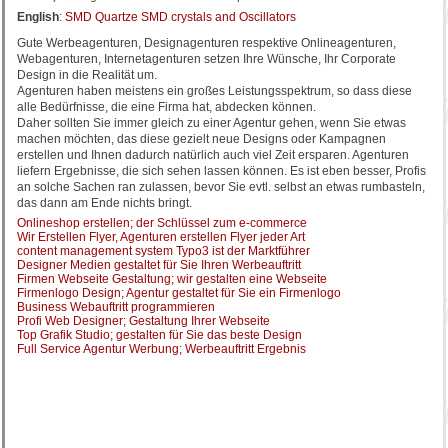
English
:
SMD Quartze SMD crystals and Oscillators
Gute Werbeagenturen, Designagenturen respektive Onlineagenturen,
Webagenturen, Internetagenturen setzen Ihre Wünsche, Ihr Corporate
Design in die Realität um.
Agenturen haben meistens ein großes Leistungsspektrum, so dass diese
alle Bedürfnisse, die eine Firma hat, abdecken können.
Daher sollten Sie immer gleich zu einer Agentur gehen, wenn Sie etwas
machen möchten, das diese gezielt neue Designs oder Kampagnen
erstellen und Ihnen dadurch natürlich auch viel Zeit ersparen. Agenturen
liefern Ergebnisse, die sich sehen lassen können. Es ist eben besser, Profis
an solche Sachen ran zulassen, bevor Sie evtl. selbst an etwas rumbasteln,
das dann am Ende nichts bringt.
Onlineshop erstellen; der Schlüssel zum e-commerce
Wir Erstellen Flyer, Agenturen erstellen Flyer jeder Art
content management system Typo3 ist der Marktführer
Designer Medien gestaltet für Sie Ihren Werbeauftritt
Firmen Webseite Gestaltung; wir gestalten eine Webseite
Firmenlogo Design; Agentur gestaltet für Sie ein Firmenlogo
Business Webauftritt programmieren
Profi Web Designer; Gestaltung Ihrer Webseite
Top Grafik Studio; gestalten für Sie das beste Design
Full Service Agentur Werbung; Werbeauftritt Ergebnis