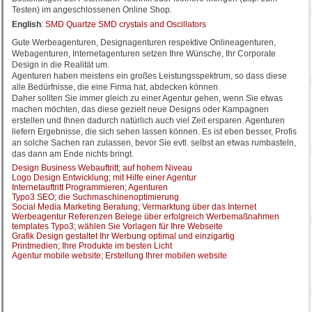
Testen) im angeschlossenen Online Shop.
English
:
SMD Quartze SMD crystals and Oscillators
Gute Werbeagenturen, Designagenturen respektive Onlineagenturen,
Webagenturen, Internetagenturen setzen Ihre Wünsche, Ihr Corporate
Design in die Realität um.
Agenturen haben meistens ein großes Leistungsspektrum, so dass diese
alle Bedürfnisse, die eine Firma hat, abdecken können.
Daher sollten Sie immer gleich zu einer Agentur gehen, wenn Sie etwas
machen möchten, das diese gezielt neue Designs oder Kampagnen
erstellen und Ihnen dadurch natürlich auch viel Zeit ersparen. Agenturen
liefern Ergebnisse, die sich sehen lassen können. Es ist eben besser, Profis
an solche Sachen ran zulassen, bevor Sie evtl. selbst an etwas rumbasteln,
das dann am Ende nichts bringt.
Design Business Webauftritt; auf hohem Niveau
Logo Design Entwicklung; mit Hilfe einer Agentur
Internetauftritt Programmieren; Agenturen
Typo3 SEO; die Suchmaschinenoptimierung
Social Media Marketing Beratung; Vermarktung über das Internet
Werbeagentur Referenzen Belege über erfolgreich Werbemaßnahmen
templates Typo3; wählen Sie Vorlagen für Ihre Webseite
Grafik Design gestaltet Ihr Werbung optimal und einzigartig
Printmedien; Ihre Produkte im besten Licht
Agentur mobile website; Erstellung Ihrer mobilen website