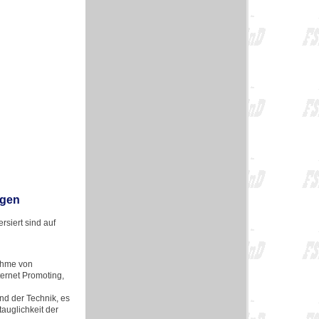
ngen
siert sind auf
ahme von
ternet Promoting,
d der Technik, es
auglichkeit der