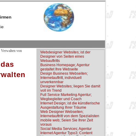
firmen
ie
d Verwalten von
Webdesigner Websites; ist der
Designer von Seiten eines
Webauftritts
 das
Business Homepage; Agentur
gestaltet Ihre Webseite
rwalten
Design Business Webseiten;
Internetauftritt, individuell
unverkennbar
Designer Websites; liegen Sie damit
voll im Trend
Full Service Marketing Agentur;
Wegbegleiter und Coach
Internet Design; ist die künstlerische
Ausgestaltung Ihrer Träume
Web Designer Webseiten;
Internetauftritt von dem Spezialisten
mobile web; Seien Sie Ihrer Zeit
voraus
Social Media Services; Agentur
Internet Agentur Typo3; Content