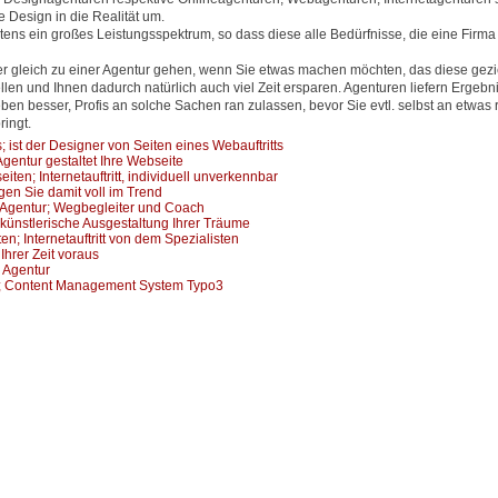
 Design in die Realität um.
ens ein großes Leistungsspektrum, so dass diese alle Bedürfnisse, die eine Firma
er gleich zu einer Agentur gehen, wenn Sie etwas machen möchten, das diese gezi
en und Ihnen dadurch natürlich auch viel Zeit ersparen. Agenturen liefern Ergebni
eben besser, Profis an solche Sachen ran zulassen, bevor Sie evtl. selbst an etwas
ingt.
ist der Designer von Seiten eines Webauftritts
entur gestaltet Ihre Webseite
ten; Internetauftritt, individuell unverkennbar
gen Sie damit voll im Trend
g Agentur; Wegbegleiter und Coach
e künstlerische Ausgestaltung Ihrer Träume
; Internetauftritt von dem Spezialisten
Ihrer Zeit voraus
 Agentur
o3; Content Management System Typo3