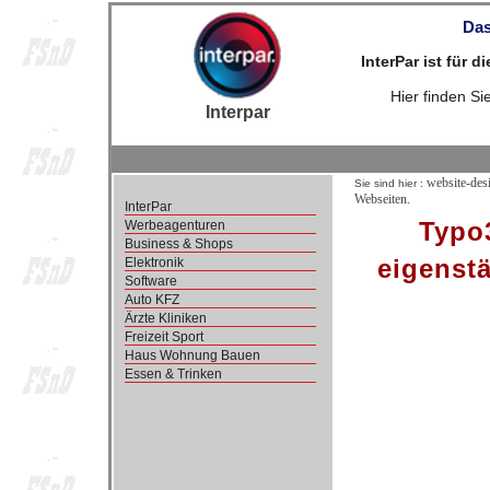
Das
InterPar ist für 
Hier finden S
Interpar
website-des
Sie sind hier :
Webseiten.
InterPar
Typo3
Werbeagenturen
Business & Shops
eigenst
Elektronik
Software
Auto KFZ
Ärzte Kliniken
Freizeit Sport
Haus Wohnung Bauen
Essen & Trinken