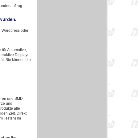
Kundenauftrag
 wurden.
in Wordpress oder
für Automotive,
teraktive Displays
tät. Sie können die
toren und SMD
arze und
Produkte alle
gen Zeit. Direkt
m Testen) im
etzen Ihre