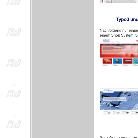
Typo3 und
Nachfolgend nur einige
einem Shop System. Sie
Gute Werbeagenturen, 