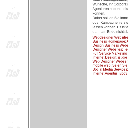
Wünsche, Ihr Corporate
Agenturen haben meist
können.
Daher sollten Sie imm
oder Kampagnen erstell
lassen können. Es ist 
dann am Ende nichts br
Webdesigner Websites; 
Business Homepage; Ag
Design Business Websei
Designer Websites; lie
Full Service Marketin
Internet Design; ist di
Web Designer Webseiten
mobile web; Seien Sie 
Social Media Services;
Internet Agentur Typ