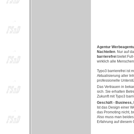
Agentur Werbeagentur
Nachteilen
. Nur auf d
barrierefrei
bietet Ful
wirklich alle Menschen
Typo3 barrierefrei ist 
Aktualisierung aller In
professionelle Unterstü
Das Vertrauen in bekan
sich. Sie erhalten Bet
Zukunft mit Typo3 barri
Geschäft - Business,
Ist das Design einer W
das Promoting nicht, b
Also muss man beides 
Erfahrung auf diesem G