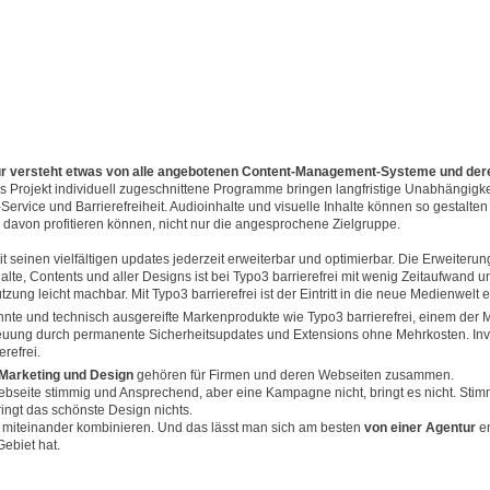
 versteht etwas von alle angebotenen Content-Management-Systeme und dere
as Projekt individuell zugeschnittene Programme bringen langfristige Unabhängigke
l-Service und Barrierefreiheit. Audioinhalte und visuelle Inhalte können so gestalt
 davon profitieren können, nicht nur die angesprochene Zielgruppe.
mit seinen vielfältigen updates jederzeit erweiterbar und optimierbar. Die Erweiteru
halte, Contents und aller Designs ist bei Typo3 barrierefrei mit wenig Zeitaufwand 
tzung leicht machbar. Mit Typo3 barrierefrei ist der Eintritt in die neue Medienwelt e
nte und technisch ausgereifte Markenprodukte wie Typo3 barrierefrei, einem der Ma
reuung durch permanente Sicherheitsupdates und Extensions ohne Mehrkosten. Inve
erefrei.
 Marketing und Design
gehören für Firmen und deren Webseiten zusammen.
ebseite stimmig und Ansprechend, aber eine Kampagne nicht, bringt es nicht. Stim
ringt das schönste Design nichts.
miteinander kombinieren. Und das lässt man sich am besten
von einer Agentur
e
ebiet hat.