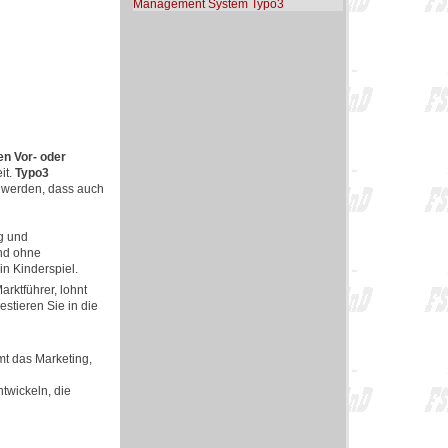
Management System Typo3
n Vor- oder
it.
Typo3
en werden, dass auch
ng und
und ohne
in Kinderspiel.
rktführer, lohnt
stieren Sie in die
mt das Marketing,
ntwickeln, die