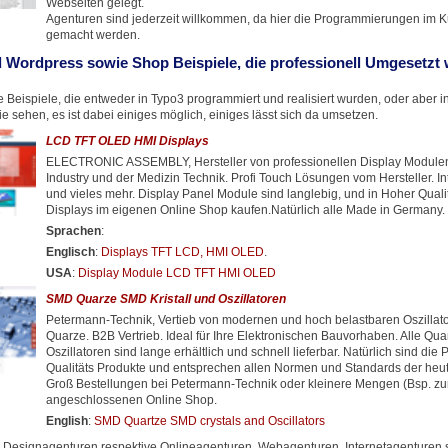
Webseiten gelegt.
Agenturen sind jederzeit willkommen, da hier die Programmierungen im 
gemacht werden.
 Wordpress sowie Shop Beispiele, die professionell Umgesetzt
 Beispiele, die entweder in Typo3 programmiert und realisiert wurden, oder aber 
 sehen, es ist dabei einiges möglich, einiges lässt sich da umsetzen.
LCD TFT OLED HMI Displays
ELECTRONIC ASSEMBLY, Hersteller von professionellen Display Modulen 
Industry und der Medizin Technik. Profi Touch Lösungen vom Hersteller. In
und vieles mehr. Display Panel Module sind langlebig, und in Hoher Quali
Displays im eigenen Online Shop kaufen.Natürlich alle Made in Germany.
Sprachen
:
Englisch
:
Displays TFT LCD, HMI OLED
.
USA
:
Display Module LCD TFT HMI OLED
SMD Quarze SMD Kristall und Oszillatoren
Petermann-Technik, Vertieb von modernen und hoch belastbaren Oszilla
Quarze. B2B Vertrieb. Ideal für Ihre Elektronischen Bauvorhaben. Alle Qu
Oszillatoren sind lange erhältlich und schnell lieferbar. Natürlich sind die 
Qualitäts Produkte und entsprechen allen Normen und Standards der heuti
Groß Bestellungen bei Petermann-Technik oder kleinere Mengen (Bsp. zu
angeschlossenen Online Shop.
English
:
SMD Quartze SMD crystals and Oscillators
Designagenturen respektive Onlineagenturen, Webagenturen, Internetagenturen s